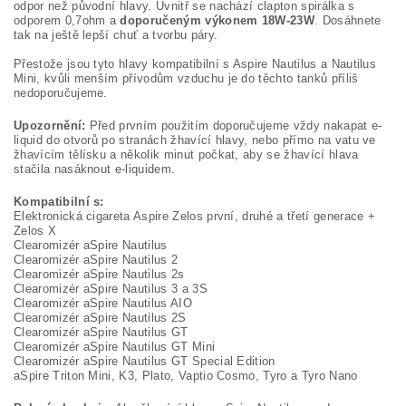
odpor než původní hlavy. Uvnitř se nachází clapton spirálka s
odporem 0,7ohm a
doporučeným výkonem 18W-23W
. Dosáhnete
tak na ještě lepší chuť a tvorbu páry.
Přestože jsou tyto hlavy kompatibilní s Aspire Nautilus a Nautilus
Mini, kvůli menším přívodům vzduchu je do těchto tanků příliš
nedoporučujeme.
Upozornění:
Před prvním použitím doporučujeme vždy nakapat e-
liquid do otvorů po stranách žhavící hlavy, nebo přímo na vatu ve
žhavícím tělísku a několik minut počkat, aby se žhavící hlava
stačila nasáknout e-liquidem.
Kompatibilní s:
Elektronická cigareta Aspire Zelos první, druhé a třetí generace +
Zelos X
Clearomizér aSpire Nautilus
Clearomizér aSpire Nautilus 2
Clearomizér aSpire Nautilus 2s
Clearomizér aSpire Nautilus 3 a 3S
Clearomizér aSpire Nautilus AIO
Clearomizér aSpire Nautilus 2S
Clearomizér aSpire Nautilus GT
Clearomizér aSpire Nautilus GT Mini
Clearomizér aSpire Nautilus GT Special Edition
aSpire Triton Mini, K3, Plato, Vaptio Cosmo, Tyro a Tyro Nano