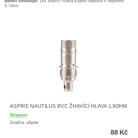
Balení obsahuje:
1ks žhavící hlava aSpire Nautilus s odporem
0,7ohm.
ASPIRE NAUTILUS BVC ŽHAVÍCÍ HLAVA 1,6OHM
Skladem
Značka:
aSpire
88 Kč