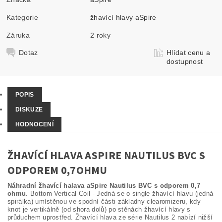
Kategorie
žhavící hlavy aSpire
Záruka
2 roky
Dotaz
Hlídat cenu a
dostupnost
POPIS
DISKUZE
HODNOCENÍ
ŽHAVÍCÍ HLAVA ASPIRE NAUTILUS BVC S
ODPOREM 0,7OHMU
Náhradní žhavící halava aSpire Nautilus BVC s odporem 0,7
ohmu
. Bottom Vertical Coil - Jedná se o single žhavící hlavu (jedná
spirálka) umístěnou ve spodní části základny clearomizeru, kdy
knot je vertikálně (od shora dolů) po stěnách žhavící hlavy s
průduchem uprostřed. Žhavící hlava ze série Nautilus 2 nabízí nižší