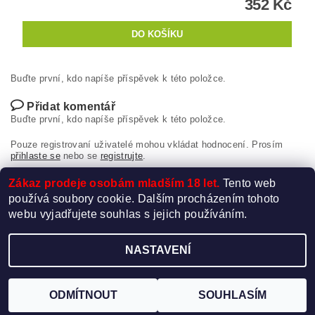
352 Kč
Buďte první, kdo napíše příspěvek k této položce.
Přidat komentář
Buďte první, kdo napíše příspěvek k této položce.
Pouze registrovaní uživatelé mohou vkládat hodnocení. Prosím
přihlaste se
nebo se
registrujte
.
Zákaz prodeje osobám mladším 18 let.
Tento web
používá soubory cookie. Dalším procházením tohoto
webu vyjadřujete souhlas s jejich používáním.
NASTAVENÍ
Upravit nastavení cookies
2026 ©
Elektro-Cigareta.cz
, všechna práva vyhrazena
Vytvořil Shoptet
ODMÍTNOUT
SOUHLASÍM
Používáme