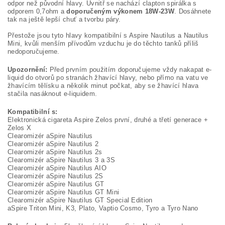
odpor než původní hlavy. Uvnitř se nachází clapton spirálka s
odporem 0,7ohm a
doporučeným výkonem 18W-23W
. Dosáhnete
tak na ještě lepší chuť a tvorbu páry.
Přestože jsou tyto hlavy kompatibilní s Aspire Nautilus a Nautilus
Mini, kvůli menším přívodům vzduchu je do těchto tanků příliš
nedoporučujeme.
Upozornění:
Před prvním použitím doporučujeme vždy nakapat e-
liquid do otvorů po stranách žhavící hlavy, nebo přímo na vatu ve
žhavícím tělísku a několik minut počkat, aby se žhavící hlava
stačila nasáknout e-liquidem.
Kompatibilní s:
Elektronická cigareta Aspire Zelos první, druhé a třetí generace +
Zelos X
Clearomizér aSpire Nautilus
Clearomizér aSpire Nautilus 2
Clearomizér aSpire Nautilus 2s
Clearomizér aSpire Nautilus 3 a 3S
Clearomizér aSpire Nautilus AIO
Clearomizér aSpire Nautilus 2S
Clearomizér aSpire Nautilus GT
Clearomizér aSpire Nautilus GT Mini
Clearomizér aSpire Nautilus GT Special Edition
aSpire Triton Mini, K3, Plato, Vaptio Cosmo, Tyro a Tyro Nano