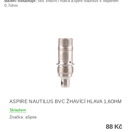
Balení obsahuje:
5ks žhavící hlava aSpire Nautilus s odporem
0,7ohm.
ASPIRE NAUTILUS BVC ŽHAVÍCÍ HLAVA 1,6OHM
Skladem
Značka:
aSpire
88 Kč