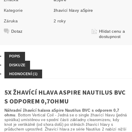
Kategorie
žhavící hlavy aSpire
Záruka
2 roky
Dotaz
Hlídat cenu a
dostupnost
POPIS
DISKUZE
HODNOCENÍ (1)
5X ŽHAVÍCÍ HLAVA ASPIRE NAUTILUS BVC
S ODPOREM 0,7OHMU
Náhradní žhavící halava aSpire Nautilus BVC s odporem 0,7
ohmu
. Bottom Vertical Coil - Jedná se o single žhavící hlavu (jedná
spirálka) umístěnou ve spodní části základny clearomizeru, kdy
knot je vertikálně (od shora dolů) po stěnách žhavící hlavy s
průduchem uprostřed. Žhavící hlava ze série Nautilus 2 nabízí nižší