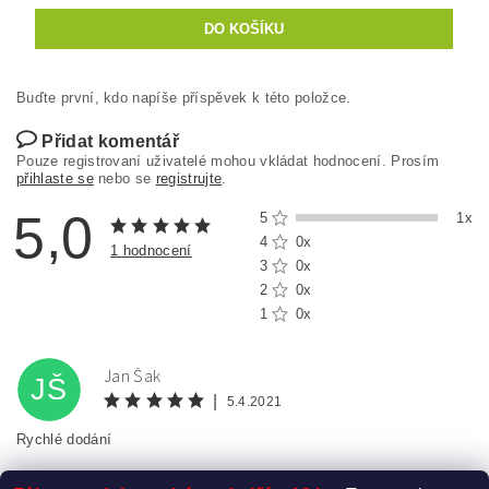
Buďte první, kdo napíše příspěvek k této položce.
Přidat komentář
Pouze registrovaní uživatelé mohou vkládat hodnocení. Prosím
přihlaste se
nebo se
registrujte
.
5,0
5
1x
4
0x
1 hodnocení
3
0x
2
0x
1
0x
Jan Šak
JŠ
|
5.4.2021
Rychlé dodání