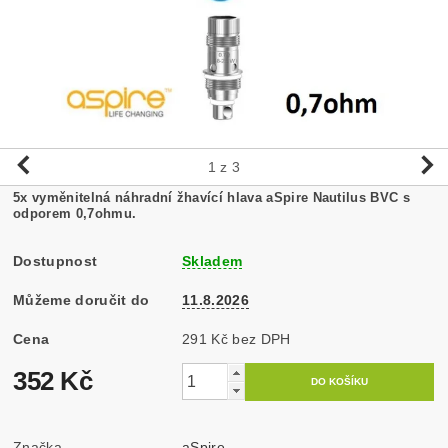
1
z 3
5x vyměnitelná náhradní žhavící hlava aSpire Nautilus BVC s
odporem 0,7ohmu.
Dostupnost
Skladem
Můžeme doručit do
11.8.2026
Cena
291 Kč bez DPH
352 Kč
Značka
aSpire