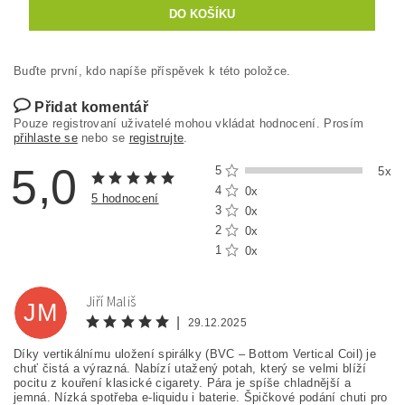
Buďte první, kdo napíše příspěvek k této položce.
Přidat komentář
Pouze registrovaní uživatelé mohou vkládat hodnocení. Prosím
přihlaste se
nebo se
registrujte
.
5,0
5
5x
4
0x
5 hodnocení
3
0x
2
0x
1
0x
Jiří Mališ
JM
|
29.12.2025
Díky vertikálnímu uložení spirálky (BVC – Bottom Vertical Coil) je
chuť čistá a výrazná. Nabízí utažený potah, který se velmi blíží
pocitu z kouření klasické cigarety. Pára je spíše chladnější a
jemná. Nízká spotřeba e-liquidu i baterie. Špičkové podání chuti pro