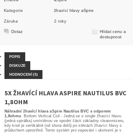
Kategorie
žhavící hlavy aSpire
Záruka
2 roky
Dotaz
Hlídat cenu a
dostupnost
POPIS
DISKUZE
HODNOCENÍ (5)
5X ŽHAVÍCÍ HLAVA ASPIRE NAUTILUS BVC
1,8OHM
Náhradní žhavící hlava aSpire Nautilus BVC s odporem
1,8ohmu
. Bottom Vertical Coil - Jedná se o single žhavící hlavu
(jedná spirálka) umístěnou ve spodní části základny clearomizeru,
kdy knot je vertikálně (od shora dolů) po stěnách žhavící hlavy s
průduchem uprostřed. Tento systém pro vapování i ukotvení je v