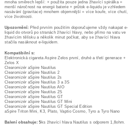
mnoha směrech lepší: + použita pouze jedna žhavící spirálka =
menší náročnost na energii baterie + průtok e-liquidu je vzhledem
nasávání (gravitace) mnohem objemnější = více kouře, více chutí,
více životnosti.
Upozornění:
Před prvním použitím doporučujeme vždy nakapat e-
liquid do otvorů po stranách žhavící hlavy, nebo přímo na vatu ve
žhavícím tělísku a několik minut počkat, aby se žhavící hlava
stačila nasáknout e-liquidem.
Kompatibilní s:
Elektronická cigareta Aspire Zelos první, druhé a třetí generace +
Zelos X
Clearomizér aSpire Nautilus
Clearomizér aSpire Nautilus 2
Clearomizér aSpire Nautilus 2s
Clearomizér aSpire Nautilus 3 a 3S
Clearomizér aSpire Nautilus AIO
Clearomizér aSpire Nautilus 2S
Clearomizér aSpire Nautilus GT
Clearomizér aSpire Nautilus GT Mini
Clearomizér aSpire Nautilus GT Special Edition
aSpire Triton Mini, K3, Plato, Vaptio Cosmo, Tyro a Tyro Nano
Balení obsahuje: 5
ks žhavící hlava Nautilus s odporem 1,8ohm.