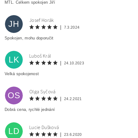
MTL. Celkem spokojen Jiří
Josef Horák
JH
|
7.3.2024
Spokojen, mohu doporučit
Luboš Král
LK
|
24.10.2023
Velká spokojenost
Olga Syčová
OS
|
24.2.2021
Dobrá cena, rychlé jednání
Lucie Dušková
LD
|
23.6.2020