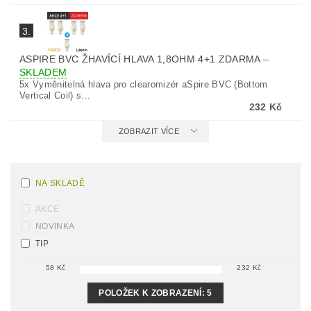
3.
ASPIRE BVC ŽHAVÍCÍ HLAVA 1,8OHM 4+1 ZDARMA
–
SKLADEM
5x Vyměnitelná hlava pro clearomizér aSpire BVC (Bottom
Vertical Coil) s...
232 Kč
ZOBRAZIT VÍCE
NA SKLADĚ
AKCE
NOVINKA
TIP
58
Kč
232
Kč
POLOŽEK K ZOBRAZENÍ:
5