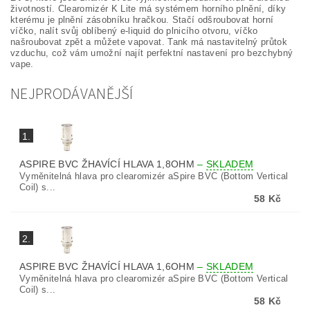
životností. Clearomizér K Lite má systémem horního plnění, díky
kterému je plnění zásobníku hračkou. Stačí odšroubovat horní
víčko, nalít svůj oblíbený e-liquid do plnicího otvoru, víčko
našroubovat zpět a můžete vapovat. Tank má nastavitelný průtok
vzduchu, což vám umožní najít perfektní nastavení pro bezchybný
vape.
NEJPRODÁVANĚJŠÍ
1.
ASPIRE BVC ŽHAVÍCÍ HLAVA 1,8OHM
–
SKLADEM
Vyměnitelná hlava pro clearomizér aSpire BVC (Bottom Vertical
Coil) s...
58 Kč
2.
ASPIRE BVC ŽHAVÍCÍ HLAVA 1,6OHM
–
SKLADEM
Vyměnitelná hlava pro clearomizér aSpire BVC (Bottom Vertical
Coil) s...
58 Kč