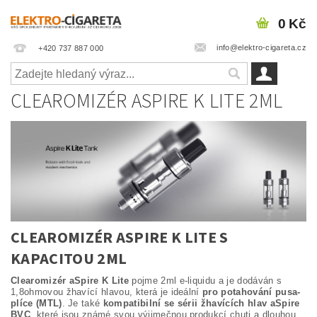
0 Kč
info@elektro-cigareta.cz
+420 737 887 000
CLEAROMIZÉR ASPIRE K LITE 2ML
CLEAROMIZÉR ASPIRE K LITE S
KAPACITOU 2ML
Clearomizér aSpire K Lite
pojme 2ml e-liquidu a je dodáván s
1,8ohmovou žhavící hlavou, která je ideální
pro potahování pusa-
plíce (MTL)
. Je také
kompatibilní se sérii žhavících hlav aSpire
BVC
, které jsou známé svou výjimečnou produkcí chuti a dlouhou