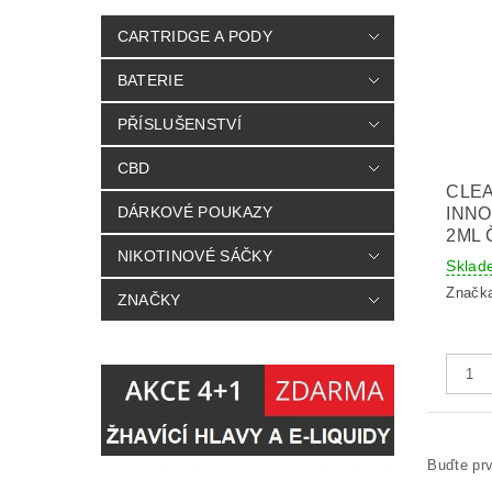
CARTRIDGE A PODY
BATERIE
PŘÍSLUŠENSTVÍ
CBD
CLE
DÁRKOVÉ POUKAZY
INNO
2ML
NIKOTINOVÉ SÁČKY
Sklad
Značk
ZNAČKY
Buďte prv