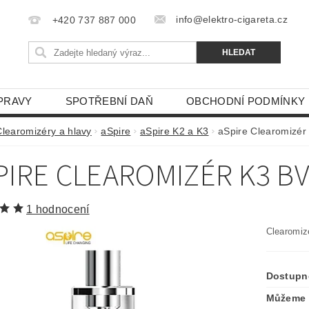
info@elektro-cigareta.cz
+420 737 887 000
PRAVY
SPOTŘEBNÍ DAŇ
OBCHODNÍ PODMÍNKY
Clearomizéry a hlavy
aSpire
aSpire K2 a K3
aSpire Clearomizér
PIRE CLEAROMIZÉR K3 B
1 hodnocení
Clearomi
Dostupn
Můžeme 