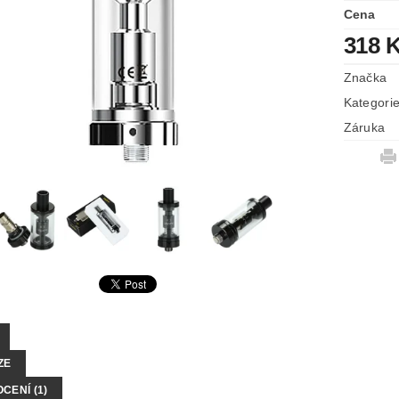
Cena
318 
Značka
Kategori
Záruka
ZE
CENÍ (1)