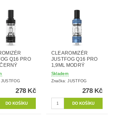
ROMIZÉR
CLEAROMIZÉR
FOG Q16 PRO
JUSTFOG Q16 PRO
 ČERNÝ
1,9ML MODRÝ
m
Skladem
:
JUSTFOG
Značka:
JUSTFOG
278 Kč
278 Kč