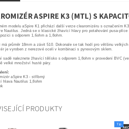
ROMIZÉR ASPIRE K3 (MTL) S KAPACI
ém modelu aSpire K1 přichází další verze clearomizéru s označením K3. 
re Nautilus. Jedná se o klasické žhavící hlavy pro potahování pusa-plíce 
spozici s odporem 1,6ohm a 1,8ohm.
 má průměr 18mm a závit 510. Dokonale se tak hodí pro většinu velkých b
ér je vyroben z nerezové oceli v kombinaci s pyrexovým sklem.
í sadě naleznete žhavící tělísko s odporem 1,8ohm v provedení BVC (verti
ě velké množství husté páry.
lení:
mizér aSpire K3 - stříbrný
í hlava Nautilus 1,8ohm
ek
ISEJÍCÍ PRODUKTY
Tip