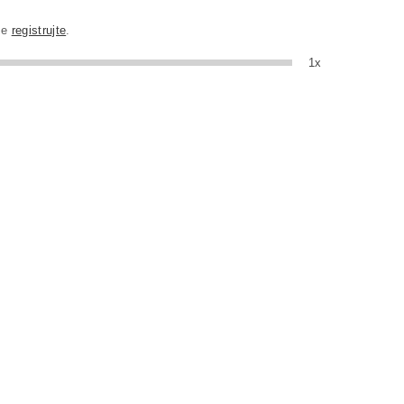
se
registrujte
.
1x