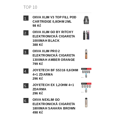
TOP 10
OXVA XLIM V3 TOP FILL POD
CARTRIDGE 0,8OHM 2ML
98 Kč
OXVA XLIM GO BY RITCHY
ELEKTRONICKÁ CIGARETA
1000MAH BLACK
388 Kč
OXVA XLIM PRO 2
ELEKTRONICKÁ CIGARETA
1300MAH AMBER ORANGE
799 Kč
JOYETECH BF SS316 0,6OHM
4+1 ZDARMA
296 Kč
JOYETECH EX 1,2OHM 4+1
ZDARMA
296 Kč
OXVA NEXLIM GO
ELEKTRONICKÁ CIGARETA
1800MAH SAHARA BROWN
498 Kč