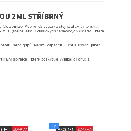
TOU 2ML STŘÍBRNÝ
Clearomizér Aspire K3 využívá stejná žhavící tělíska
- MTL (stejně jako u klasických tabákových cigaret), která
aterií nebo gripů. Nabízí kapacitu 2,0ml a spodní plnění.
kální spirálka), které poskytuje vynikající chuť a
Tip