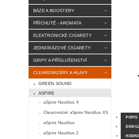
BÁZE A BOOSTERY
PŘÍCHUTĚ - AROMATA
ELEKTRONICKÉ CIGARETY
JEDNORÁZOVÉ CIGARETY
GRIPY A PŘÍSLUŠENSTVÍ
CLEAROMIZÉRY A HLAVY
GREEN SOUND
ASPIRE
aSpire Nautilus X
Clearomizér aSpire Nautilus XS
POPIS
aSpire Nautilus
DISKU
aSpire Nautilus 2
HODNO