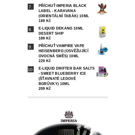
PŘÍCHUŤ IMPERIA BLACK
LABEL - KARAVANA
(ORIENTÁLNÍ TABÁK) 10ML
189 Kč
E-LIQUID DEKANG 10ML
DESERT SHIP
189 Kč
PŘÍCHUŤ VAMPIRE VAPE
HEISENBERG (OSVĚŽUJÍCÍ
OVOCNÁ SMĚS) 10ML
229 Kč
E-LIQUID DRIFTER BAR SALTS
- SWEET BLUEBERRY ICE
(ŠŤAVNATÉ LEDOVÉ
BORŮVKY) 10ML
209 Kč