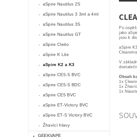
aSpire Nautilus 2S
CLEA
aSpire Nautilus 3 3ml a 4ml
aSpire Nautilus 3S
Po úspěšn
jako aSpi
aSpire Nautilus GT
jsou k di
aSpire Cleito
aSpire K3
Clearomiz
aSpire K Lite
V základn
aSpire K2 a K3
dostatečn
aSpire CE5-S BVC
Obsah ba
1x Clearo
aSpire CE5-S BDC
1x Žhavíc
1x Náust
aSpire CE5 BVC
aSpire ET-Victory BVC
SOUV
aSpire ET-S Victory BVC
Žhavící hlavy
GEEKVAPE