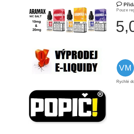
Přid
Pouze re
5,
VM
Rychlé do