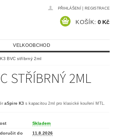
|
PŘIHLÁŠENÍ
REGISTRACE
KOŠÍK:
0 Kč
VELKOOBCHOD
 K3 BVC stříbrný 2ml
VC STŘÍBRNÝ 2ML
zér
aSpire K3
s kapacitou 2ml pro klasické kouření MTL.
ost
Skladem
doručit do
11.8.2026