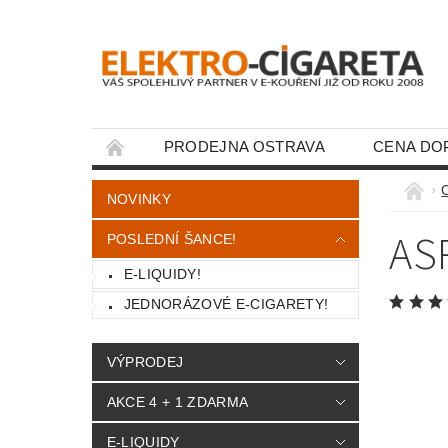
PRODEJNA OSTRAVA
CENA DO
KONTAKTY
NOVINKY
AS
POSLEDNÍ ŠANCE!
E-LIQUIDY!
JEDNORÁZOVÉ E-CIGARETY!
VÝPRODEJ
AKCE 4 + 1 ZDARMA
E-LIQUIDY