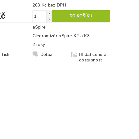
263 Kč bez DPH
Kč
aSpire
e
Clearomizér aSpire K2 a K3
2 roky
Tisk
Dotaz
Hlídat cenu a
dostupnost