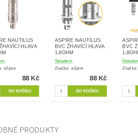
RE NAUTILUS
ASPIRE NAUTILUS
ASPIR
ŽHAVÍCÍ HLAVA
BVC ŽHAVÍCÍ HLAVA
BVC Ž
HM
1,8OHM
1,8OH
em
Skladem
Sklade
a:
aSpire
Značka:
aSpire
Značka
88 Kč
88 Kč
OBNÉ PRODUKTY