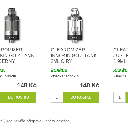
AROMIZÉR
CLEAROMIZÉR
CLEA
KIN GO Z TANK
INNOKIN GO Z TANK
JUST
 ČERNÝ
2ML ČIRÝ
1,9ML
em
Skladem
Sklade
a:
Innokin
Značka:
Innokin
Značka
148 Kč
148 Kč
ní, kdo napíše příspěvek k této položce.