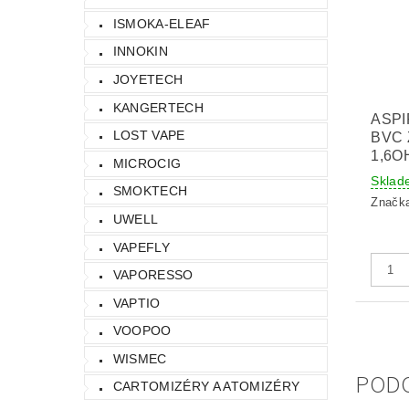
ISMOKA-ELEAF
INNOKIN
JOYETECH
KANGERTECH
ASPI
LOST VAPE
BVC 
1,6O
MICROCIG
Sklad
SMOKTECH
Značk
UWELL
VAPEFLY
VAPORESSO
VAPTIO
VOOPOO
WISMEC
POD
CARTOMIZÉRY A ATOMIZÉRY