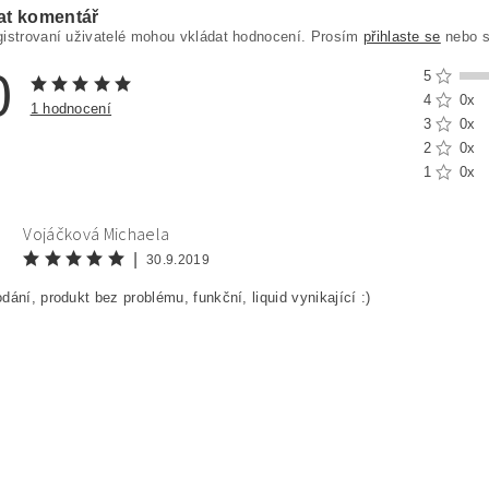
at komentář
gistrovaní uživatelé mohou vkládat hodnocení. Prosím
přihlaste se
nebo 
0
5
4
0x
1 hodnocení
3
0x
2
0x
1
0x
Vojáčková Michaela
|
30.9.2019
dání, produkt bez problému, funkční, liquid vynikající :)