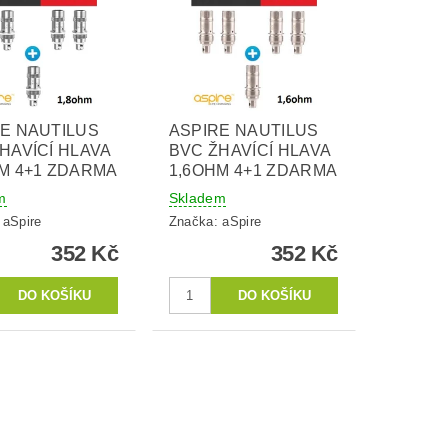
E NAUTILUS
ASPIRE NAUTILUS
HAVÍCÍ HLAVA
BVC ŽHAVÍCÍ HLAVA
M 4+1 ZDARMA
1,6OHM 4+1 ZDARMA
m
Skladem
:
aSpire
Značka:
aSpire
352 Kč
352 Kč