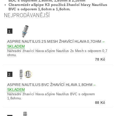
BDC s odporem 1,6ohm, 1,8ohm a 2,1ohm
Clearomizér aSpipe K3 používá žhavící hlavy Nautilus
BVC s odporem 1,6ohm a 1,8ohm.
NEJPRODÁVANĚJŠÍ
1.
ASPIRE NAUTILUS 2S MESH ŽHAVÍCÍ HLAVA 0,7OHM
–
SKLADEM
Náhradní žhavící hlava aSpire Nautilus 2s Mesh s odporem 0,7
ohmu.
78 Kč
2.
ASPIRE NAUTILUS BVC ŽHAVÍCÍ HLAVA 1,8OHM
–
SKLADEM
Náhradní žhavící hlava aSpire Nautilus BVC s odporem
1,8ohmu.
88 Kč