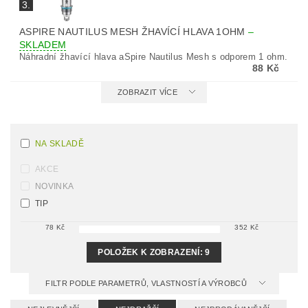
3.
ASPIRE NAUTILUS MESH ŽHAVÍCÍ HLAVA 1OHM
–
SKLADEM
Náhradní žhavící hlava aSpire Nautilus Mesh s odporem 1 ohm.
88 Kč
ZOBRAZIT VÍCE
NA SKLADĚ
AKCE
NOVINKA
TIP
78
Kč
352
Kč
POLOŽEK K ZOBRAZENÍ:
9
FILTR PODLE PARAMETRŮ, VLASTNOSTÍ A VÝROBCŮ