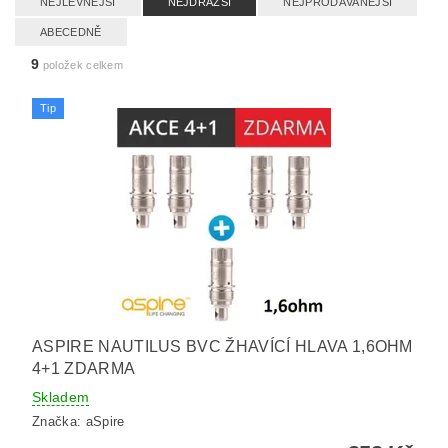
NEJLEVNĚJŠÍ
NEJDRAŽŠÍ
NEJPRODÁVANĚJŠÍ
ABECEDNĚ
9
položek celkem
Tip
ASPIRE NAUTILUS BVC ŽHAVÍCÍ HLAVA 1,6OHM
4+1 ZDARMA
Skladem
Značka:
aSpire