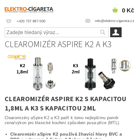
0 Kč
info@elektro-cigareta.cz
+420 737 887 000
CLEAROMIZÉR ASPIRE K2 A K3
CLEAROMIZÉR ASPIRE K2 S KAPACITOU
1,8ML A K3 S KAPACITOU 2ML
Clearomizéry aSpire K2 a K3 patří k tomu nejlepšímu poměr
cena/výkon pro klasické kouření způsoben pusa-plíce (MTL).
Clearomizér aSpire K2 používá žhavící hlavy BVC a