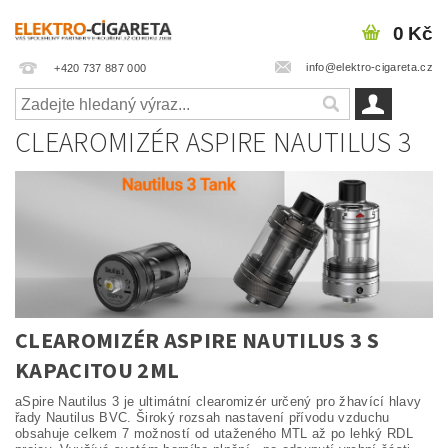
0 Kč
info@elektro-cigareta.cz
+420 737 887 000
CLEAROMIZÉR ASPIRE NAUTILUS 3
CLEAROMIZÉR ASPIRE NAUTILUS 3 S
KAPACITOU 2ML
aSpire Nautilus 3 je ultimátní clearomizér určený pro žhavící hlavy
řady Nautilus BVC. Široký rozsah nastavení přívodu vzduchu
obsahuje celkem 7 možností od utaženého MTL až po lehký RDL