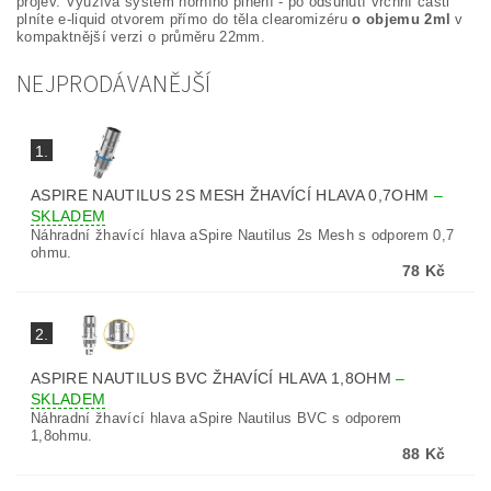
projev. Využívá systém horního plnění - po odsunutí vrchní části
plníte e-liquid otvorem přímo do těla clearomizéru
o objemu 2ml
v
kompaktnější verzi o průměru 22mm.
NEJPRODÁVANĚJŠÍ
1.
ASPIRE NAUTILUS 2S MESH ŽHAVÍCÍ HLAVA 0,7OHM
–
SKLADEM
Náhradní žhavící hlava aSpire Nautilus 2s Mesh s odporem 0,7
ohmu.
78 Kč
2.
ASPIRE NAUTILUS BVC ŽHAVÍCÍ HLAVA 1,8OHM
–
SKLADEM
Náhradní žhavící hlava aSpire Nautilus BVC s odporem
1,8ohmu.
88 Kč