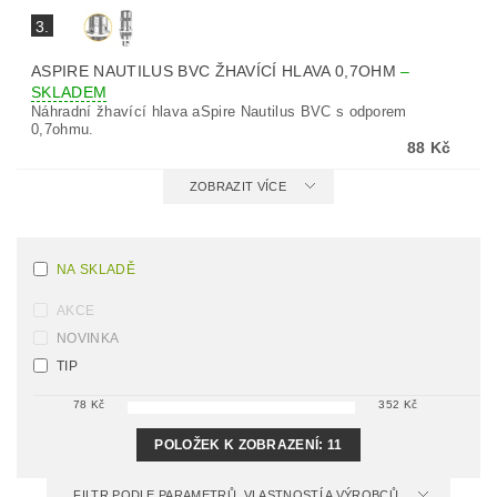
3.
ASPIRE NAUTILUS BVC ŽHAVÍCÍ HLAVA 0,7OHM
–
SKLADEM
Náhradní žhavící hlava aSpire Nautilus BVC s odporem
0,7ohmu.
88 Kč
ZOBRAZIT VÍCE
NA SKLADĚ
AKCE
NOVINKA
TIP
78
Kč
352
Kč
POLOŽEK K ZOBRAZENÍ:
11
FILTR PODLE PARAMETRŮ, VLASTNOSTÍ A VÝROBCŮ