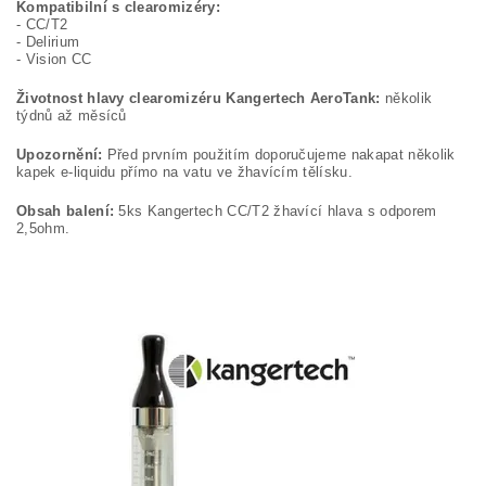
Kompatibilní s clearomizéry:
- CC/T2
- Delirium
- Vision CC
Životnost hlavy clearomizéru Kangertech AeroTank:
několik
týdnů až měsíců
Upozornění:
Před prvním použitím doporučujeme nakapat několik
kapek e-liquidu přímo na vatu ve žhavícím tělísku.
Obsah balení:
5ks Kangertech CC/T2 žhavící hlava s odporem
2,5ohm.