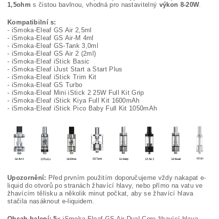
1,5ohm
s čistou bavlnou, vhodná pro nastavitelný
výkon 8-20W
.
Kompatibilní s:
- iSmoka-Eleaf GS Air 2,5ml
- iSmoka-Eleaf GS Air-M 4ml
- iSmoka-Eleaf GS-Tank 3,0ml
- iSmoka-Eleaf GS Air 2 (2ml)
- iSmoka-Eleaf iStick Basic
- iSmoka-Eleaf iJust Start a Start Plus
- iSmoka-Eleaf iStick Trim Kit
- iSmoka-Eleaf GS Turbo
- iSmoka-Eleaf Mini iStick 2 25W Full Kit Grip
- iSmoka-Eleaf iStick Kiya Full Kit 1600mAh
- iSmoka-Eleaf iStick Pico Baby Full Kit 1050mAh
Upozornění:
Před prvním použitím doporučujeme vždy nakapat e-
liquid do otvorů po stranách žhavící hlavy, nebo přímo na vatu ve
žhavícím tělísku a několik minut počkat, aby se žhavící hlava
stačila nasáknout e-liquidem.
Obsah balení: 5
x iSmoka-Eleaf GS Air Dual Core žhavící hlava