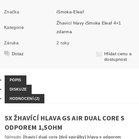
Značka
iSmoka-Eleaf
Žhavící hlavy iSmoka Eleaf 4+1
Kategorie
zdarma
Záruka
2 roky
Dotaz
Hlídat cenu a
dostupnost
POPIS
DISKUZE
HODNOCENÍ (2)
5X ŽHAVÍCÍ HLAVA GS AIR DUAL CORE S
ODPOREM 1,5OHM
Náhradní
žhavicí dual core (dvě spirálky) hlava s odporem