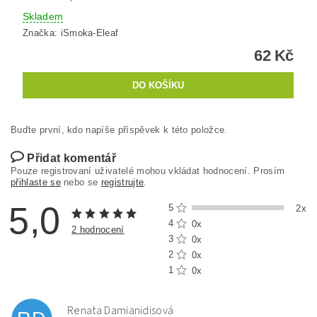
Skladem
Značka:
iSmoka-Eleaf
62 Kč
Buďte první, kdo napíše příspěvek k této položce.
Přidat komentář
Pouze registrovaní uživatelé mohou vkládat hodnocení. Prosím
přihlaste se
nebo se
registrujte
.
5,0
5
2x
4
0x
2 hodnocení
3
0x
2
0x
1
0x
Renata Damianidisová