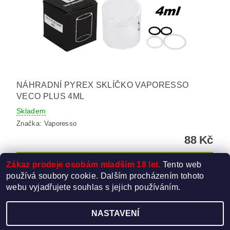
NÁHRADNÍ PYREX SKLÍČKO VAPORESSO
VECO PLUS 4ML
Skladem
Značka:
Vaporesso
88 Kč
Zákaz prodeje osobám mladším 18 let.
Tento web
používá soubory cookie. Dalším procházením tohoto
webu vyjadřujete souhlas s jejich používáním.
NASTAVENÍ
Upravit nastavení cookies
2026 ©
Elektro-Cigareta.cz
, všechna práva vyhrazena