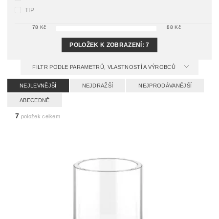
TIP
78
Kč
88
Kč
POLOŽEK K ZOBRAZENÍ:
7
FILTR PODLE PARAMETRŮ, VLASTNOSTÍ A VÝROBCŮ
NEJLEVNĚJŠÍ
NEJDRAŽŠÍ
NEJPRODÁVANĚJŠÍ
ABECEDNĚ
7
položek celkem