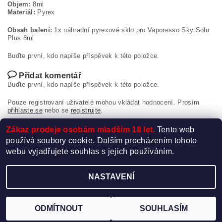
Objem:
8ml
Materiál:
Pyrex
Obsah balení:
1x náhradní pyrexové sklo pro Vaporesso Sky Solo
Plus 8ml
Buďte první, kdo napíše příspěvek k této položce.
Přidat komentář
Buďte první, kdo napíše příspěvek k této položce.
Pouze registrovaní uživatelé mohou vkládat hodnocení. Prosím
přihlaste se
nebo se
registrujte
.
Zákaz prodeje osobám mladším 18 let.
Tento web
používá soubory cookie. Dalším procházením tohoto
webu vyjadřujete souhlas s jejich používáním.
NASTAVENÍ
Upravit nastavení cookies
2026 ©
Elektro-Cigareta.cz
, všechna práva vyhrazena
Vytvořil Shoptet
ODMÍTNOUT
SOUHLASÍM