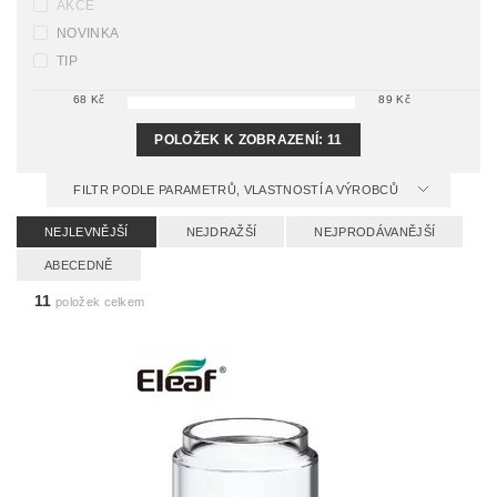
AKCE
NOVINKA
TIP
68
Kč
89
Kč
POLOŽEK K ZOBRAZENÍ:
11
FILTR PODLE PARAMETRŮ, VLASTNOSTÍ A VÝROBCŮ
NEJLEVNĚJŠÍ
NEJDRAŽŠÍ
NEJPRODÁVANĚJŠÍ
ABECEDNĚ
11
položek celkem