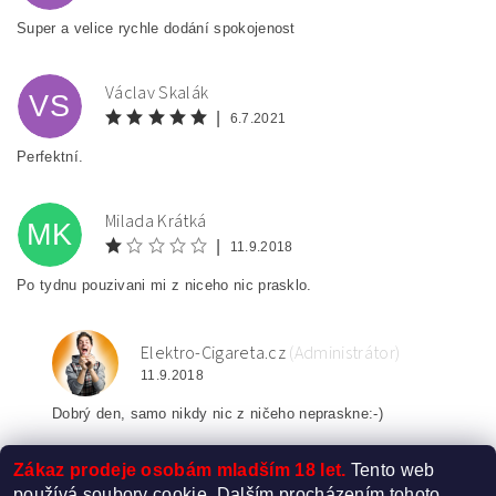
Super a velice rychle dodání spokojenost
Václav Skalák
VS
|
6.7.2021
Perfektní.
Milada Krátká
MK
|
11.9.2018
Po tydnu pouzivani mi z niceho nic prasklo.
Elektro-Cigareta.cz
(Administrátor)
E
11.9.2018
Dobrý den, samo nikdy nic z ničeho nepraskne:-)
Zákaz prodeje osobám mladším 18 let.
Tento web
používá soubory cookie. Dalším procházením tohoto