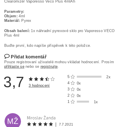
Clearomizér Vaporesso Veco Plus 4mlAh
Parametry:
Objem:
4ml
Materiál:
Pyrex
Obsah balení:
1x náhradní pyrexové sklo pro Vaporesso VECO
Plus 4ml
Buďte první, kdo napíše příspěvek k této položce.
Přidat komentář
Pouze registrovaní uživatelé mohou vkládat hodnocení. Prosím
přihlaste se
nebo se
registrujte
.
3,7
5
2x
4
0x
3 hodnocení
3
0x
2
0x
1
1x
Miroslav Žanda
MŽ
|
7.7.2021