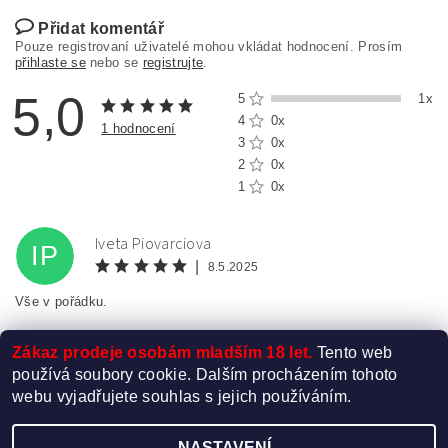
Přidat komentář
Pouze registrovaní uživatelé mohou vkládat hodnocení. Prosím
přihlaste se
nebo se
registrujte
.
5,0
5
1x
4
0x
1 hodnocení
3
0x
2
0x
1
0x
Iveta Piovarciova
IP
|
8.5.2025
Vše v pořádku.
Zákaz prodeje osobám mladším 18 let.
Tento web
používá soubory cookie. Dalším procházením tohoto
webu vyjadřujete souhlas s jejich používáním.
NASTAVENÍ