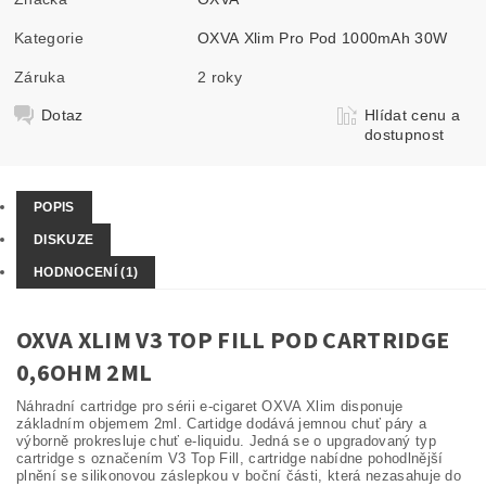
Kategorie
OXVA Xlim Pro Pod 1000mAh 30W
Záruka
2 roky
Dotaz
Hlídat cenu a
dostupnost
POPIS
DISKUZE
HODNOCENÍ (1)
OXVA XLIM V3 TOP FILL POD CARTRIDGE
0,6OHM 2ML
Náhradní cartridge pro sérii e-cigaret OXVA Xlim disponuje
základním objemem 2ml. Cartidge dodává jemnou chuť páry a
výborně prokresluje chuť e-liquidu. Jedná se o upgradovaný typ
cartridge s označením V3 Top Fill, cartridge nabídne pohodlnější
plnění se silikonovou záslepkou v boční části, která nezasahuje do