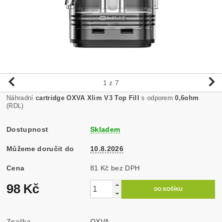
1
z 7
Náhradní
cartridge OXVA Xlim V3 Top Fill
s odporem
0,6ohm
(RDL)
Dostupnost
Skladem
Můžeme doručit do
10.8.2026
Cena
81 Kč bez DPH
98 Kč
Značka
OXVA