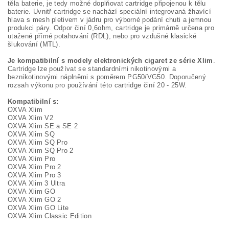
těla baterie, je tedy možné doplňovat cartridge připojenou k tělu
baterie. Uvnitř cartridge se nachází speciální integrovaná žhavící
hlava s mesh pletivem v jádru pro výborné podání chuti a jemnou
produkci páry. Odpor činí 0,6ohm, cartridge je primárně určena pro
utažené přímé potahování (RDL), nebo pro vzdušné klasické
šlukování (MTL).
Je kompatibilní s modely elektronických cigaret ze série Xlim
.
Cartridge lze používat se standardními nikotinovými a
beznikotinovými náplněmi s poměrem PG50/VG50. Doporučený
rozsah výkonu pro používání této cartridge činí 20 - 25W.
Kompatibilní s:
OXVA Xlim
OXVA Xlim V2
OXVA Xlim SE a SE 2
OXVA Xlim SQ
OXVA Xlim SQ Pro
OXVA Xlim SQ Pro 2
OXVA Xlim Pro
OXVA Xlim Pro 2
OXVA Xlim Pro 3
OXVA Xlim 3 Ultra
OXVA Xlim GO
OXVA Xlim GO 2
OXVA Xlim GO Lite
OXVA Xlim Classic Edition