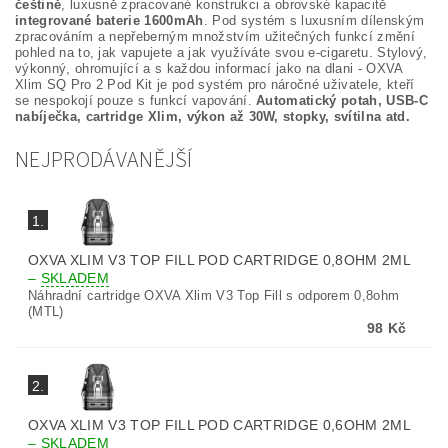
češtině
, luxusně zpracované konstrukci a obrovské kapacitě
integrované baterie 1600mAh
. Pod systém s luxusním dílenským
zpracováním a nepřeberným množstvím užitečných funkcí změní
pohled na to, jak vapujete a jak využíváte svou e-cigaretu. Stylový,
výkonný, ohromující a s každou informací jako na dlani - OXVA
Xlim SQ Pro 2 Pod Kit je pod systém pro náročné uživatele, kteří
se nespokojí pouze s funkcí vapování.
Automatický potah, USB-C
nabíječka, cartridge Xlim, výkon až 30W, stopky, svítilna atd.
NEJPRODÁVANĚJŠÍ
1.
OXVA XLIM V3 TOP FILL POD CARTRIDGE 0,8OHM 2ML
–
SKLADEM
Náhradní cartridge OXVA Xlim V3 Top Fill s odporem 0,8ohm
(MTL)
98 Kč
2.
OXVA XLIM V3 TOP FILL POD CARTRIDGE 0,6OHM 2ML
–
SKLADEM