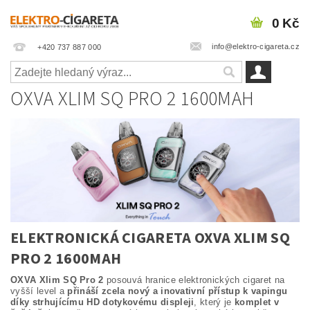
0 Kč
info@elektro-cigareta.cz
+420 737 887 000
OXVA XLIM SQ PRO 2 1600MAH
ELEKTRONICKÁ CIGARETA OXVA XLIM SQ
PRO 2 1600MAH
OXVA Xlim SQ Pro 2
posouvá hranice elektronických cigaret na
vyšší level a
přináší zcela nový a inovativní přístup k vapingu
díky strhujícímu HD dotykovému displeji
, který je
komplet v