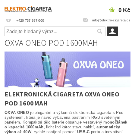
0 Kč
info@elektro-cigareta.cz
+420 737 887 000
OXVA ONEO POD 1600MAH
ELEKTRONICKÁ CIGARETA OXVA ONEO
POD 1600MAH
OXVA ONEO
je elegantní a výkonná elektronická cigareta s Pod
systémem, která je navíc vybavena postraním RGB světelným
panelem. Kompaktní tělo baterie obsahuje vestavěný
monočlánek
o kapacitě 1600mAh
, light indikátor stavu nabití,
automatický
výkon až 40W
, rychlé nabíjení pomocí
USB-C
portu a inovativní