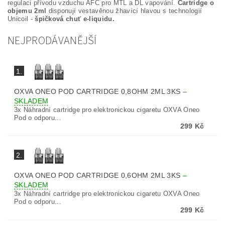
regulaci přívodu vzduchu AFC pro MTL a DL vapování.
Cartridge o
objemu 2ml
disponují vestavěnou žhavící hlavou s technologií
Unicoil -
špičková chuť e-liquidu.
NEJPRODÁVANĚJŠÍ
1.
OXVA ONEO POD CARTRIDGE 0,8OHM 2ML 3KS
–
SKLADEM
3x Náhradní cartridge pro elektronickou cigaretu OXVA Oneo
Pod o odporu...
299 Kč
2.
OXVA ONEO POD CARTRIDGE 0,6OHM 2ML 3KS
–
SKLADEM
3x Náhradní cartridge pro elektronickou cigaretu OXVA Oneo
Pod o odporu...
299 Kč