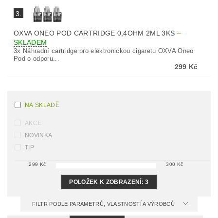
3.
OXVA ONEO POD CARTRIDGE 0,4OHM 2ML 3KS
–
SKLADEM
3x Náhradní cartridge pro elektronickou cigaretu OXVA Oneo
Pod o odporu...
299 Kč
NA SKLADĚ
AKCE
NOVINKA
TIP
299
Kč
300
Kč
POLOŽEK K ZOBRAZENÍ:
3
FILTR PODLE PARAMETRŮ, VLASTNOSTÍ A VÝROBCŮ