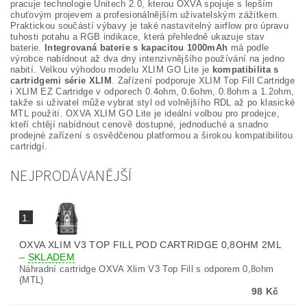
pracuje technologie Unitech 2.0, kterou OXVA spojuje s lepším
chuťovým projevem a profesionálnějším uživatelským zážitkem.
Praktickou součástí výbavy je také nastavitelný airflow pro úpravu
tuhosti potahu a RGB indikace, která přehledně ukazuje stav
baterie.
Integrovaná baterie s kapacitou 1000mAh
má podle
výrobce nabídnout až dva dny intenzivnějšího používání na jedno
nabití. Velkou výhodou modelu XLIM GO Lite je
kompatibilita s
cartridgemi série XLIM
. Zařízení podporuje XLIM Top Fill Cartridge
i XLIM EZ Cartridge v odporech 0.4ohm, 0.6ohm, 0.8ohm a 1.2ohm,
takže si uživatel může vybrat styl od volnějšího RDL až po klasické
MTL použití. OXVA XLIM GO Lite je ideální volbou pro prodejce,
kteří chtějí nabídnout cenově dostupné, jednoduché a snadno
prodejné zařízení s osvědčenou platformou a širokou kompatibilitou
cartridgí.
NEJPRODÁVANĚJŠÍ
1.
OXVA XLIM V3 TOP FILL POD CARTRIDGE 0,8OHM 2ML
–
SKLADEM
Náhradní cartridge OXVA Xlim V3 Top Fill s odporem 0,8ohm
(MTL)
98 Kč