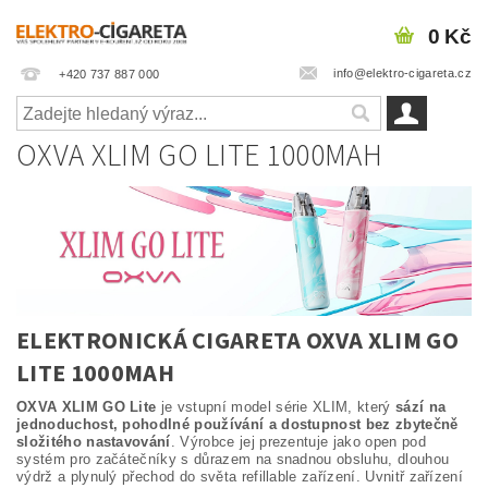
0 Kč
info@elektro-cigareta.cz
+420 737 887 000
OXVA XLIM GO LITE 1000MAH
ELEKTRONICKÁ CIGARETA OXVA XLIM GO
LITE 1000MAH
OXVA XLIM GO Lite
je vstupní model série XLIM, který
sází na
jednoduchost, pohodlné používání a dostupnost bez zbytečně
složitého nastavování
. Výrobce jej prezentuje jako open pod
systém pro začátečníky s důrazem na snadnou obsluhu, dlouhou
výdrž a plynulý přechod do světa refillable zařízení. Uvnitř zařízení