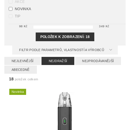
AKCE
NOVINKA
TIP
98
Kč
349
Kč
POLOŽEK K ZOBRAZENÍ:
18
FILTR PODLE PARAMETRŮ, VLASTNOSTÍ A VÝROBCŮ
NEJLEVNĚJŠÍ
NEJDRAŽŠÍ
NEJPRODÁVANĚJŠÍ
ABECEDNĚ
18
položek celkem
Novinka