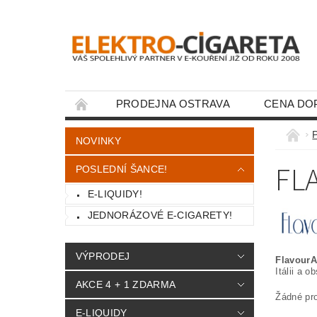
PRODEJNA OSTRAVA
CENA DO
KONTAKTY
NOVINKY
FL
POSLEDNÍ ŠANCE!
E-LIQUIDY!
JEDNORÁZOVÉ E-CIGARETY!
VÝPRODEJ
FlavourA
Itálii a 
AKCE 4 + 1 ZDARMA
Žádné pr
E-LIQUIDY