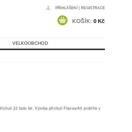
|
PŘIHLÁŠENÍ
REGISTRACE
KOŠÍK:
0 Kč
VELKOOBCHOD
chutí již řadu let. Výroba příchutí FlavourArt probíhá v