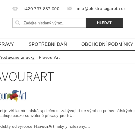
info@elektro-cigareta.cz
+420 737 887 000
PRAVY
SPOTŘEBNÍ DAŇ
OBCHODNÍ PODMÍNKY
Prodávané značky
FlavourArt
AVOURART
rt
je věhlasná italská společnost zabývající se výrobou potravinářských pří
obsahuje pouze schválené přísady pro EU.
odukty od výrobce
FlavourArt
nebyly nalezeny....