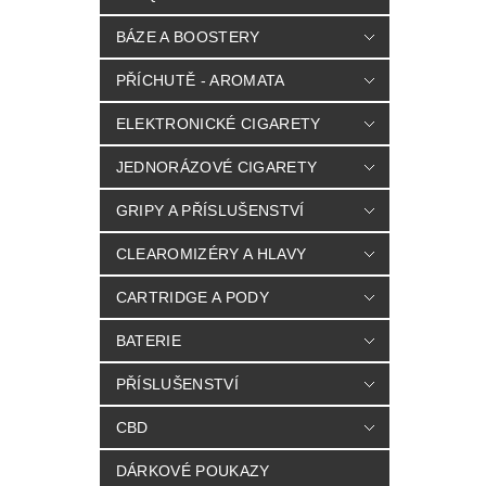
BÁZE A BOOSTERY
PŘÍCHUTĚ - AROMATA
ELEKTRONICKÉ CIGARETY
JEDNORÁZOVÉ CIGARETY
GRIPY A PŘÍSLUŠENSTVÍ
CLEAROMIZÉRY A HLAVY
CARTRIDGE A PODY
BATERIE
PŘÍSLUŠENSTVÍ
CBD
DÁRKOVÉ POUKAZY