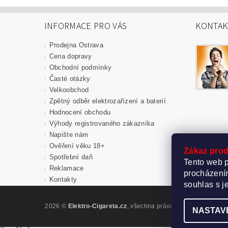
INFORMACE PRO VÁS
KONTAK
Prodejna Ostrava
Cena dopravy
Obchodní podmínky
Časté otázky
Velkoobchod
Zpětný odběr elektrozařízení a baterií
Hodnocení obchodu
Výhody registrovaného zákazníka
Napište nám
Ověření věku 18+
Zákaz prod
Spotřební daň
Tento web p
Reklamace
procházením
Kontakty
souhlas s j
2026 ©
Elektro-Cigareta.cz
, všechna práva vyhrazena
Upravi
NASTAV