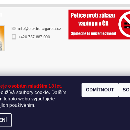
T
info
@
elektro-cigareta.cz
+420 737 887 000
eje osobám mladším 18 let.
ODMÍTNOUT
SO
oužívá soubory cookie. Dalším
 tohoto webu vyjadřujete
ejich používáním.
t nastavení cookies
ENÍ