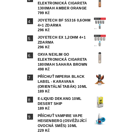
ELEKTRONICKÁ CIGARETA
1300MAH AMBER ORANGE
799 Kč
JOYETECH BF SS316 0,6OHM
4+1 ZDARMA
296 Kč
JOYETECH EX 1,2OHM 4+1
ZDARMA
296 Kč
OXVA NEXLIM GO
ELEKTRONICKÁ CIGARETA
1800MAH SAHARA BROWN
498 Kč
PŘÍCHUŤ IMPERIA BLACK
LABEL - KARAVANA
(ORIENTÁLNÍ TABÁK) 10ML
189 Kč
E-LIQUID DEKANG 10ML
DESERT SHIP
189 Kč
PŘÍCHUŤ VAMPIRE VAPE
HEISENBERG (OSVĚŽUJÍCÍ
OVOCNÁ SMĚS) 10ML
229 Kč