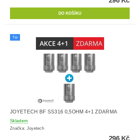
296 Kč
Tip
JOYETECH BF SS316 0,5OHM 4+1 ZDARMA
Skladem
Značka:
Joyetech
296 Kč