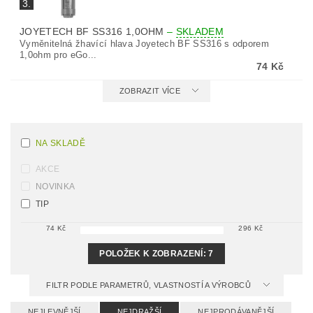
3.
JOYETECH BF SS316 1,0OHM
–
SKLADEM
Vyměnitelná žhavící hlava Joyetech BF SS316 s odporem
1,0ohm pro eGo...
74 Kč
ZOBRAZIT VÍCE
NA SKLADĚ
AKCE
NOVINKA
TIP
74
Kč
296
Kč
POLOŽEK K ZOBRAZENÍ:
7
FILTR PODLE PARAMETRŮ, VLASTNOSTÍ A VÝROBCŮ
NEJLEVNĚJŠÍ
NEJDRAŽŠÍ
NEJPRODÁVANĚJŠÍ