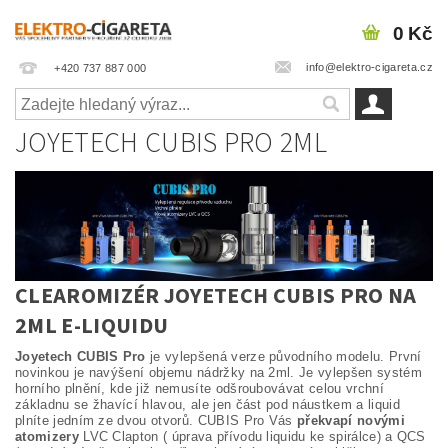
0 Kč
info@elektro-cigareta.cz
+420 737 887 000
JOYETECH CUBIS PRO 2ML
CLEAROMIZÉR JOYETECH CUBIS PRO NA
2ML E-LIQUIDU
Joyetech CUBIS Pro
je vylepšená verze původního modelu. První
novinkou je navýšení objemu nádržky na 2ml. Je vylepšen systém
horního plnění, kde již nemusíte odšroubovávat celou vrchní
základnu se žhavící hlavou, ale jen část pod náustkem a liquid
plníte jedním ze dvou otvorů. CUBIS Pro Vás
překvapí novými
atomizery
LVC Clapton ( úprava přívodu liquidu ke spirálce) a QCS