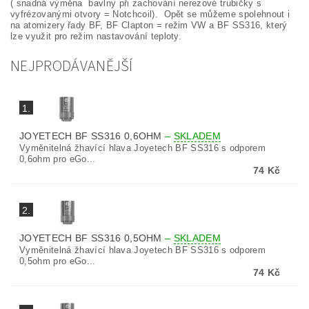
( snadná výměna bavlny při zachování nerezové trubičky s
vyfrézovanými otvory = Notchcoil). Opět se můžeme spolehnout i
na atomizery řady BF, BF Clapton = režim VW a BF SS316, který
lze využit pro režim nastavování teploty.
NEJPRODÁVANĚJŠÍ
1.
JOYETECH BF SS316 0,6OHM
–
SKLADEM
Vyměnitelná žhavící hlava Joyetech BF SS316 s odporem
0,6ohm pro eGo...
74 Kč
2.
JOYETECH BF SS316 0,5OHM
–
SKLADEM
Vyměnitelná žhavící hlava Joyetech BF SS316 s odporem
0,5ohm pro eGo...
74 Kč