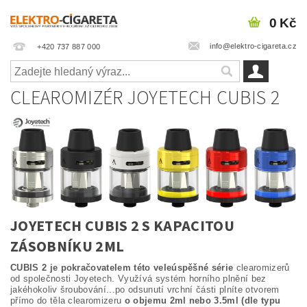
0 Kč
info@elektro-cigareta.cz
+420 737 887 000
CLEAROMIZÉR JOYETECH CUBIS 2
JOYETECH CUBIS 2 S KAPACITOU
ZÁSOBNÍKU 2ML
CUBIS 2 je pokračovatelem této veleúspěšné série
clearomizerů
od společnosti Joyetech. Využívá systém horního plnění bez
jakéhokoliv šroubování...po odsunutí vrchní části plníte otvorem
přímo do těla clearomizeru
o objemu 2ml nebo 3.5ml (dle typu