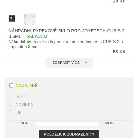
28 Kč
3.
NÁHRADNÍ PYREXOVÉ SKLO PRO JOYETECH CUBIS 2
3,5ML
–
SKLADEM
Náhradní pyrexové sklo pro clearomizér Joyetech CUBIS 2 s
kapacitou 3,5ml
58 Kč
ZOBRAZIT VÍCE
NA SKLADĚ
AKCE
NOVINKA
TIP
28
Kč
58
Kč
POLOŽEK K ZOBRAZENÍ:
4