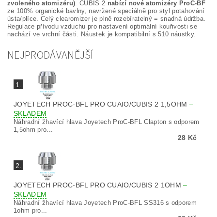
zvoleného atomizéru)
. CUBIS 2
nabízí nové atomizéry ProC-BF
ze 100% organické bavlny, navržené speciálně pro styl potahování
ústa/plíce. Celý clearomizer je plně rozebíratelný = snadná údržba.
Regulace přívodu vzduchu pro nastavení optimální kouřivosti se
nachází ve vrchní části. Náustek je kompatibilní s 510 náustky.
NEJPRODÁVANĚJŠÍ
1.
JOYETECH PROC-BFL PRO CUAIO/CUBIS 2 1,5OHM
–
SKLADEM
Náhradní žhavící hlava Joyetech ProC-BFL Clapton s odporem
1,5ohm pro...
28 Kč
2.
JOYETECH PROC-BFL PRO CUAIO/CUBIS 2 1OHM
–
SKLADEM
Náhradní žhavící hlava Joyetech ProC-BFL SS316 s odporem
1ohm pro...