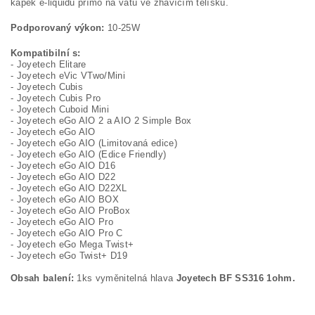
kapek e-liquidu přímo na vatu ve žhavícím tělísku.
Podporovaný výkon:
10-25W
Kompatibilní s:
- Joyetech Elitare
- Joyetech eVic VTwo/Mini
- Joyetech Cubis
- Joyetech Cubis Pro
- Joyetech Cuboid Mini
- Joyetech eGo AIO 2 a AIO 2 Simple Box
- Joyetech eGo AIO
- Joyetech eGo AIO (Limitovaná edice)
- Joyetech eGo AIO (Edice Friendly)
- Joyetech eGo AIO D16
- Joyetech eGo AIO D22
- Joyetech eGo AIO D22XL
- Joyetech eGo AIO BOX
- Joyetech eGo AIO ProBox
- Joyetech eGo AIO Pro
- Joyetech eGo AIO Pro C
- Joyetech eGo Mega Twist+
- Joyetech eGo Twist+ D19
Obsah balení:
1ks vyměnitelná hlava
Joyetech BF SS316 1ohm.