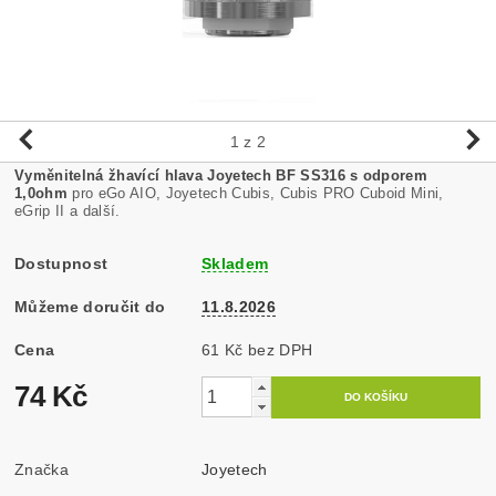
1
z 2
Vyměnitelná žhavící hlava Joyetech BF SS316 s odporem
1,0ohm
pro eGo AIO, Joyetech Cubis, Cubis PRO Cuboid Mini,
eGrip II a další.
Dostupnost
Skladem
Můžeme doručit do
11.8.2026
Cena
61 Kč bez DPH
74 Kč
Značka
Joyetech