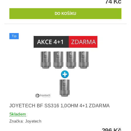
74 Kč
Tip
JOYETECH BF SS316 1,0OHM 4+1 ZDARMA
Skladem
Značka:
Joyetech
296 Kč