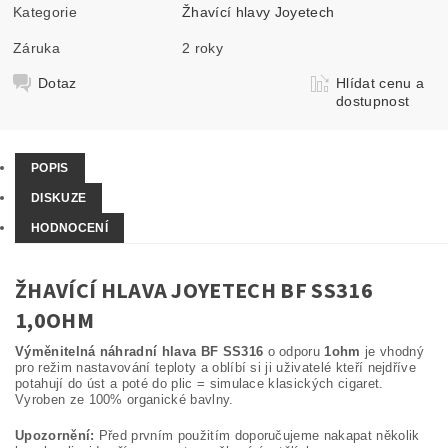
Kategorie
Žhavící hlavy Joyetech
Záruka
2 roky
Dotaz
Hlídat cenu a
dostupnost
POPIS
DISKUZE
HODNOCENÍ
ŽHAVÍCÍ HLAVA JOYETECH BF SS316
1,0OHM
Výměnitelná náhradní hlava BF SS316
o odporu
1ohm
je vhodný
pro režim nastavování teploty a oblíbí si ji uživatelé kteří nejdříve
potahují do úst a poté do plic = simulace klasických cigaret.
Vyroben ze 100% organické bavlny.
Upozornění:
Před prvním použitím doporučujeme nakapat několik