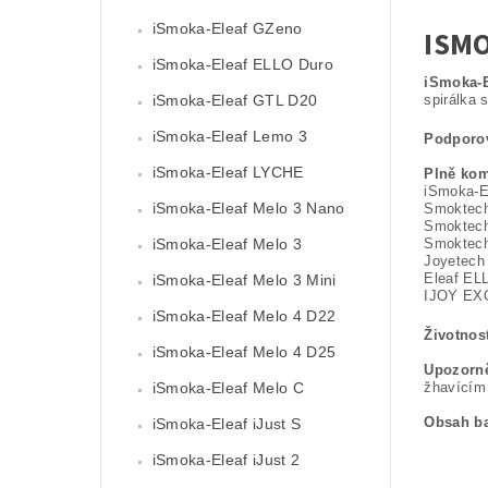
iSmoka-Eleaf GZeno
ISM
iSmoka-Eleaf ELLO Duro
iSmoka-E
iSmoka-Eleaf GTL D20
spirálka 
iSmoka-Eleaf Lemo 3
Podporo
iSmoka-Eleaf LYCHE
Plně kom
iSmoka-E
iSmoka-Eleaf Melo 3 Nano
Smoktec
Smoktech
iSmoka-Eleaf Melo 3
Smoktech
Joyetech
Eleaf EL
iSmoka-Eleaf Melo 3 Mini
IJOY EX
iSmoka-Eleaf Melo 4 D22
Životnos
iSmoka-Eleaf Melo 4 D25
Upozorně
iSmoka-Eleaf Melo C
žhavícím 
Obsah ba
iSmoka-Eleaf iJust S
iSmoka-Eleaf iJust 2