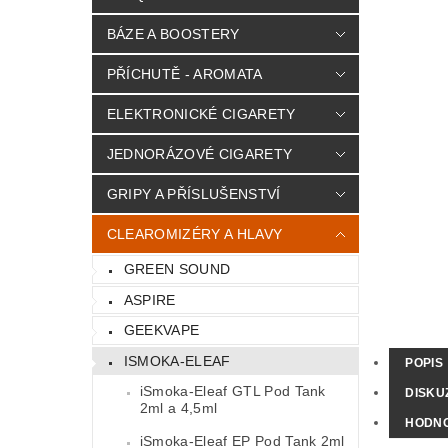
BÁZE A BOOSTERY
PŘÍCHUTĚ - AROMATA
ELEKTRONICKÉ CIGARETY
JEDNORÁZOVÉ CIGARETY
GRIPY A PŘÍSLUŠENSTVÍ
CLEAROMIZÉRY A HLAVY
GREEN SOUND
ASPIRE
GEEKVAPE
ISMOKA-ELEAF
POPIS
iSmoka-Eleaf GTL Pod Tank
DISKU
2ml a 4,5ml
HODN
iSmoka-Eleaf EP Pod Tank 2ml