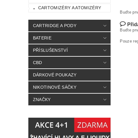
CARTOMIZÉRY A ATOMIZÉRY
Buďte prv
Přid
CARTRIDGE A PODY
Buďte prv
BATERIE
Pouze re
PŘÍSLUŠENSTVÍ
CBD
DÁRKOVÉ POUKAZY
NIKOTINOVÉ SÁČKY
ZNAČKY