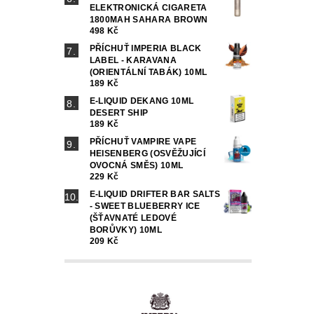
ELEKTRONICKÁ CIGARETA
1800MAH SAHARA BROWN
498 Kč
PŘÍCHUŤ IMPERIA BLACK
LABEL - KARAVANA
(ORIENTÁLNÍ TABÁK) 10ML
189 Kč
E-LIQUID DEKANG 10ML
DESERT SHIP
189 Kč
PŘÍCHUŤ VAMPIRE VAPE
HEISENBERG (OSVĚŽUJÍCÍ
OVOCNÁ SMĚS) 10ML
229 Kč
E-LIQUID DRIFTER BAR SALTS
- SWEET BLUEBERRY ICE
(ŠŤAVNATÉ LEDOVÉ
BORŮVKY) 10ML
209 Kč