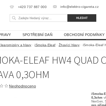
info@elektro-cigareta.cz
+420 737 887 000
PRAVY
SPOTŘEBNÍ DAŇ
OBCHODNÍ PODMÍNKY
Clearomizéry a hlavy
iSmoka-Eleaf
Žhavící hlavy
iSmoka-Eleaf 
MOKA-ELEAF HW4 QUAD C
AVA 0,3OHM
Neohodnoceno
iSmoka-E
0,3ohm
vh
NexGen, S
pro přímé