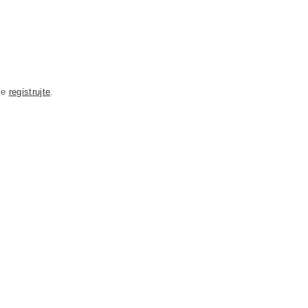
se
registrujte
.