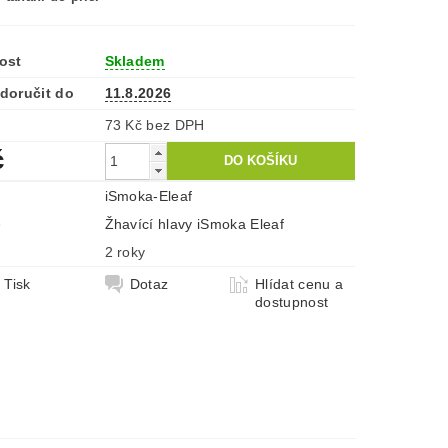
ost
Skladem
doručit do
11.8.2026
73 Kč bez DPH
č
iSmoka-Eleaf
e
Žhavící hlavy iSmoka Eleaf
2 roky
Tisk
Dotaz
Hlídat cenu a
dostupnost