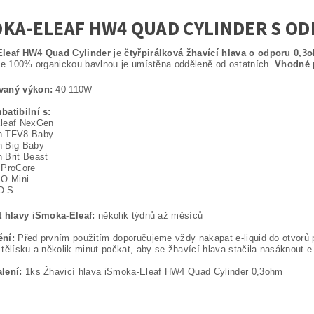
OKA-ELEAF HW4 QUAD CYLINDER S O
leaf HW4 Quad Cylinder
je
čtyřpirálková žhavící hlava o odporu 0,3
se 100% organickou bavlnou je umístěna odděleně od ostatních.
Vhodné p
vaný výkon:
40-110W
batibilní s:
leaf NexGen
h TFV8 Baby
 Big Baby
 Brit Beast
 ProCore
LO Mini
O S
t hlavy iSmoka-Eleaf:
několik týdnů až měsíců
ní:
Před prvním použitím doporučujeme vždy nakapat e-liquid do otvorů 
tělísku a několik minut počkat, aby se žhavící hlava stačila nasáknout e
lení:
1ks Žhavicí hlava iSmoka-Eleaf HW4 Quad Cylinder 0,3ohm