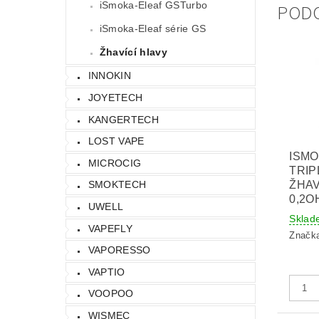
iSmoka-Eleaf GSTurbo
POD
iSmoka-Eleaf série GS
Žhavící hlavy
INNOKIN
JOYETECH
KANGERTECH
LOST VAPE
ISMO
MICROCIG
TRIP
ŽHAV
SMOKTECH
0,2O
UWELL
Sklad
VAPEFLY
Značk
VAPORESSO
VAPTIO
VOOPOO
WISMEC