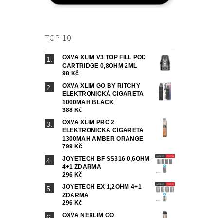
TOP 10
OXVA XLIM V3 TOP FILL POD
CARTRIDGE 0,8OHM 2ML
98 Kč
OXVA XLIM GO BY RITCHY
ELEKTRONICKÁ CIGARETA
1000MAH BLACK
388 Kč
OXVA XLIM PRO 2
ELEKTRONICKÁ CIGARETA
1300MAH AMBER ORANGE
799 Kč
JOYETECH BF SS316 0,6OHM
4+1 ZDARMA
296 Kč
JOYETECH EX 1,2OHM 4+1
ZDARMA
296 Kč
OXVA NEXLIM GO