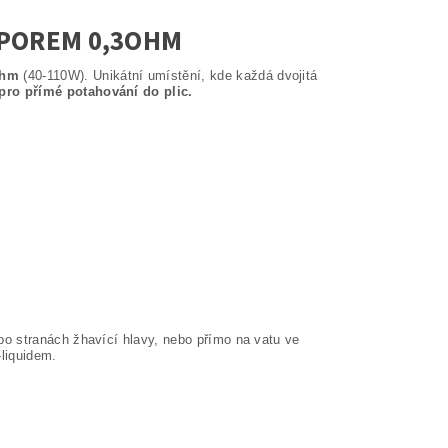
DPOREM 0,3OHM
ohm
(40-110W). Unikátní umístění, kde každá dvojitá
ro přímé potahování do plic.
po stranách žhavící hlavy, nebo přímo na vatu ve
-liquidem.