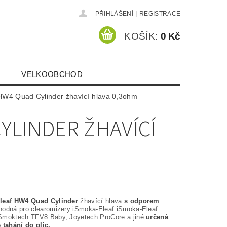
|
PŘIHLÁŠENÍ
REGISTRACE
KOŠÍK:
0 Kč
VELKOOBCHOD
HW4 Quad Cylinder žhavící hlava 0,3ohm
YLINDER ŽHAVÍCÍ
leaf HW4 Quad Cylinder
žhavící hlava
s odporem
odná pro clearomizery iSmoka-Eleaf iSmoka-Eleaf
moktech TFV8 Baby, Joyetech ProCore a jiné
určená
 tahání do plic.