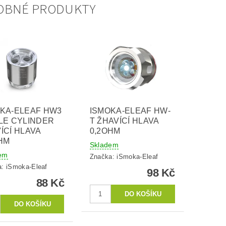
OBNÉ PRODUKTY
KA-ELEAF HW3
ISMOKA-ELEAF HW-
LE CYLINDER
T ŽHAVÍCÍ HLAVA
ÍCÍ HLAVA
0,2OHM
HM
Skladem
em
Značka:
iSmoka-Eleaf
a:
iSmoka-Eleaf
98 Kč
88 Kč