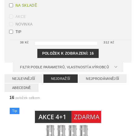
NA SKLADĚ
AKCE
NOVINKA
TIP
38
Kč
312
Kč
POLOŽEK K ZOBRAZENÍ:
16
FILTR PODLE PARAMETRŮ, VLASTNOSTÍ A VÝROBCŮ
NEJLEVNĚJŠÍ
NEJDRAŽŠÍ
NEJPRODÁVANĚJŠÍ
ABECEDNĚ
16
položek celkem
Tip