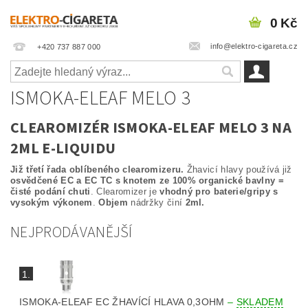
0 Kč
info@elektro-cigareta.cz
+420 737 887 000
ISMOKA-ELEAF MELO 3
CLEAROMIZÉR ISMOKA-ELEAF MELO 3 NA
2ML E-LIQUIDU
Již třetí řada oblíbeného clearomizeru.
Žhavicí hlavy používá již
osvědčené EC a EC TC s knotem ze 100% organické bavlny =
čisté podání chuti
. Clearomizer je
vhodný pro baterie/gripy s
vysokým výkonem
.
Objem
nádržky činí
2ml.
NEJPRODÁVANĚJŠÍ
1.
ISMOKA-ELEAF EC ŽHAVÍCÍ HLAVA 0,3OHM
–
SKLADEM