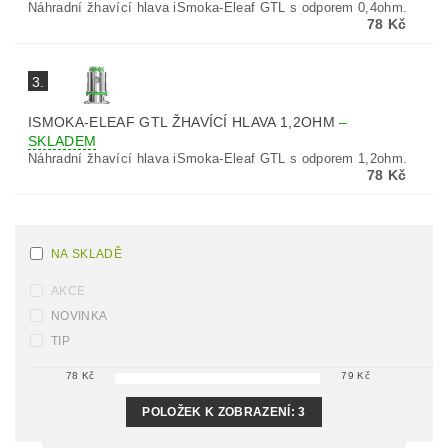
Náhradní žhavící hlava iSmoka-Eleaf GTL s odporem 0,4ohm.
78 Kč
3.
ISMOKA-ELEAF GTL ŽHAVÍCÍ HLAVA 1,2OHM
–
SKLADEM
Náhradní žhavící hlava iSmoka-Eleaf GTL s odporem 1,2ohm.
78 Kč
NA SKLADĚ
AKCE
NOVINKA
TIP
78
Kč
79
Kč
POLOŽEK K ZOBRAZENÍ:
3