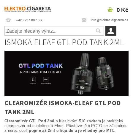
0 Kč
info@elektro-cigareta.cz
+420 737 887 000
ISMOKA-ELEAF GTL POD TANK 2ML
CLEAROMIZÉR ISMOKA-ELEAF GTL POD
TANK 2ML
Clearomizér GTL Pod 2ml
s klasickým 510 závitem je praktický
clearomizér od společnosti Eleaf. Plastové tělo PCTG se základnou
z nerez oceli
pojme až 2ml e-liquidu a je vhodný pro MTL