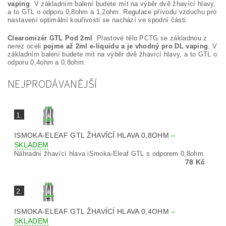
vaping
. V základním balení budete mít na výběr dvě žhavící hlavy,
a to GTL o odporu 0,8ohm a 1,2ohm. Regulace přívodu vzduchu pro
nastavení optimální kouřivosti se nachází ve spodní části.
Clearomizér GTL Pod 2ml
. Plastové tělo PCTG se základnou z
nerez oceli
pojme až 2ml e-liquidu a je vhodný pro DL vaping
. V
základním balení budete mít na výběr dvě žhavicí hlavy, a to GTL o
odporu 0,4ohm a 0,8ohm.
NEJPRODÁVANĚJŠÍ
1.
ISMOKA-ELEAF GTL ŽHAVÍCÍ HLAVA 0,8OHM
–
SKLADEM
Náhradní žhavící hlava iSmoka-Eleaf GTL s odporem 0,8ohm.
78 Kč
2.
ISMOKA-ELEAF GTL ŽHAVÍCÍ HLAVA 0,4OHM
–
SKLADEM