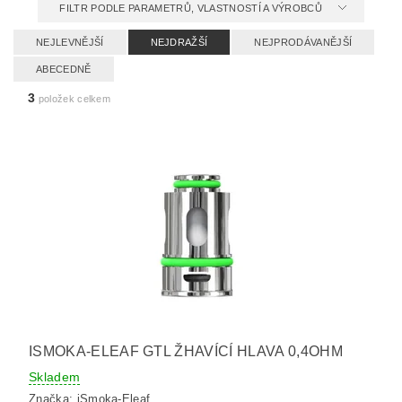
FILTR PODLE PARAMETRŮ, VLASTNOSTÍ A VÝROBCŮ
NEJLEVNĚJŠÍ
NEJDRAŽŠÍ
NEJPRODÁVANĚJŠÍ
ABECEDNĚ
3
položek celkem
ISMOKA-ELEAF GTL ŽHAVÍCÍ HLAVA 0,4OHM
Skladem
Značka:
iSmoka-Eleaf