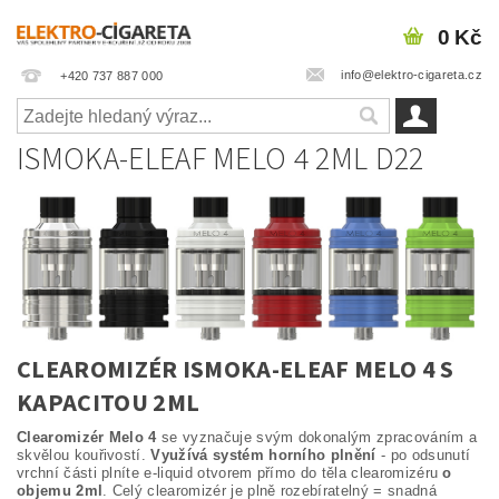
0 Kč
info@elektro-cigareta.cz
+420 737 887 000
ISMOKA-ELEAF MELO 4 2ML D22
CLEAROMIZÉR ISMOKA-ELEAF MELO 4 S
KAPACITOU 2ML
Clearomizér Melo 4
se vyznačuje svým dokonalým zpracováním a
skvělou kouřivostí.
Využívá systém horního plnění
- po odsunutí
vrchní části plníte e-liquid otvorem přímo do těla clearomizéru
o
objemu 2ml
. Celý clearomizér je plně rozebíratelný = snadná