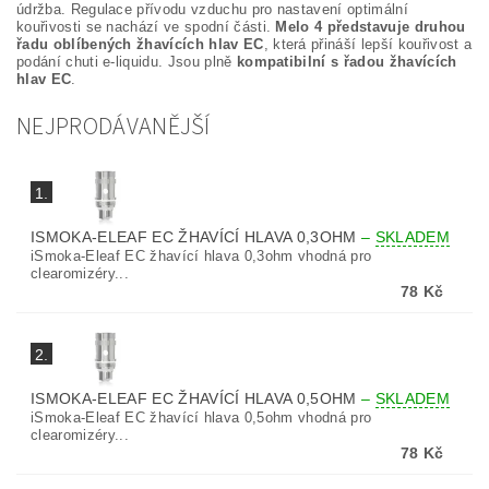
údržba. Regulace přívodu vzduchu pro nastavení optimální
kouřivosti se nachází ve spodní části.
Melo 4 představuje druhou
řadu oblíbených žhavících hlav EC
, která přináší lepší kouřivost a
podání chuti e-liquidu. Jsou plně
kompatibilní s řadou žhavících
hlav EC
.
NEJPRODÁVANĚJŠÍ
1.
ISMOKA-ELEAF EC ŽHAVÍCÍ HLAVA 0,3OHM
–
SKLADEM
iSmoka-Eleaf EC žhavící hlava 0,3ohm vhodná pro
clearomizéry...
78 Kč
2.
ISMOKA-ELEAF EC ŽHAVÍCÍ HLAVA 0,5OHM
–
SKLADEM
iSmoka-Eleaf EC žhavící hlava 0,5ohm vhodná pro
clearomizéry...
78 Kč