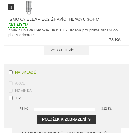
3.
ISMOKA-ELEAF EC2 ŽHAVÍCÍ HLAVA 0,3OHM
–
SKLADEM
Žhavící hlava iSmoka-Eleaf EC2 určená pro přímé tahání do
plic s odporem...
78 Kč
ZOBRAZIT VÍCE
NA SKLADĚ
AKCE
NOVINKA
TIP
78
Kč
312
Kč
POLOŽEK K ZOBRAZENÍ:
9
FILTR PODLE PARAMETRŮ, VLASTNOSTÍ A VÝROBCŮ