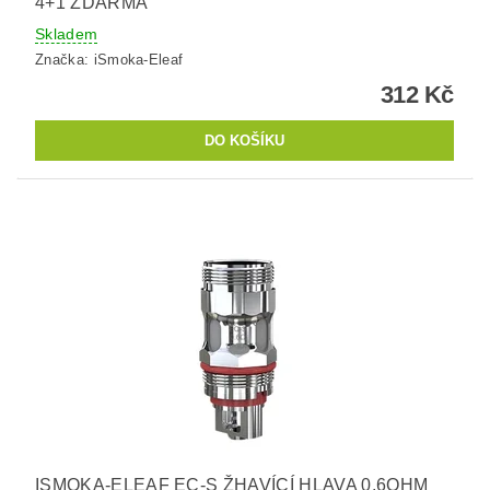
4+1 ZDARMA
Skladem
Značka:
iSmoka-Eleaf
312 Kč
ISMOKA-ELEAF EC-S ŽHAVÍCÍ HLAVA 0,6OHM