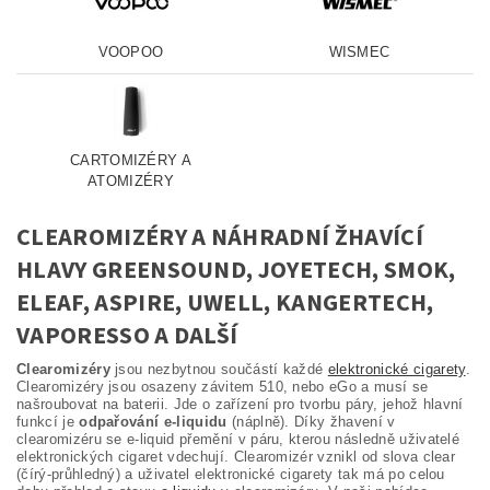
VOOPOO
WISMEC
CARTOMIZÉRY A
ATOMIZÉRY
CLEAROMIZÉRY A NÁHRADNÍ ŽHAVÍCÍ
HLAVY GREENSOUND, JOYETECH, SMOK,
ELEAF, ASPIRE, UWELL, KANGERTECH,
VAPORESSO A DALŠÍ
Clearomizéry
jsou nezbytnou součástí každé
elektronické cigarety
.
Clearomizéry jsou osazeny závitem 510, nebo eGo a musí se
našroubovat na baterii. Jde o zařízení pro tvorbu páry, jehož hlavní
funkcí je
odpařování e-liquidu
(náplně). Díky žhavení v
clearomizéru se e-liquid přemění v páru, kterou následně uživatelé
elektronických cigaret vdechují. Clearomizér vznikl od slova clear
(čírý-průhledný) a uživatel elektronické cigarety tak má po celou