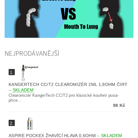
NEJPRODÁVANĚJŠÍ
1.
KANGERTECH CC/T2 CLEAROMIZÉR 2ML 1,8OHM ČIRÝ
–
SKLADEM
Clearomizér KangerTech CC/T2 pro klasické kouření pusa-
plíce...
98 Kč
2.
ASPIRE POCKEX ŽHAVÍCÍ HLAVA 0,6OHM
–
SKLADEM