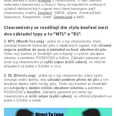
dobu přehled o stavu
e-liquidu
v clearomizéru. V naši nabídce
naleznete clearomizéry a žhavící hlavy od největších světových
výrobců elektronických cigaret mezi které bezesporu patří
clearomizéry značky
Joyetech
, SMOK, aSpire, iSmoka-Eleaf,
Vaporesso, Kangertech, Uwell,
Greensound
a další.
Clearomizéry se rozdělují dle stylu kouření mezi
dva základní typy a to "MTL" a "DL".
1. MTL (Mouth-To-Lung)
- jedná se o typ clearomizéru, který
simuluje klasické šlukování jako u tabákových cigaret, kdy
uživatel
nejprve potáhne do pusy a následně se kouř vdechne do plic
.
Tento styl kouření je vhodnější pro e-liquidy s vyšším obsahem
nikotinu a poměrem PG50/VG50 a řidším. Základní parametr pro
tento typ clearomizéru je
vyšší odpor (nižší výkon)
, ve většině
případech se jedná o 0,6ohm a více.
2. DL (Direct-Lung)
- jedná se o typ clearomizéru, který spíše
simuluje vodní dýmku, kdy
uživatel potáhne přímo do plic
a tím
dosáhne daleko větší tvorby páry. Tento styl kouření je vhodnější
pro
e-liquidy s daleko nižším obsahem nikotinu
a poměrem
PG50/VG50 a
hustším
. Základní parametr pro tento typ
clearomizéru je
nižší odpor (vyšší výkon)
, ve většině případech se
jedná o 0,5ohm a méně.