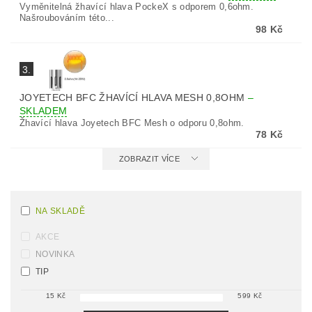
Vyměnitelná žhavící hlava PockeX s odporem 0,6ohm.
Našroubováním této...
98 Kč
3.
JOYETECH BFC ŽHAVÍCÍ HLAVA MESH 0,8OHM
–
SKLADEM
Žhavící hlava Joyetech BFC Mesh o odporu 0,8ohm.
78 Kč
ZOBRAZIT VÍCE
NA SKLADĚ
AKCE
NOVINKA
TIP
15
Kč
599
Kč