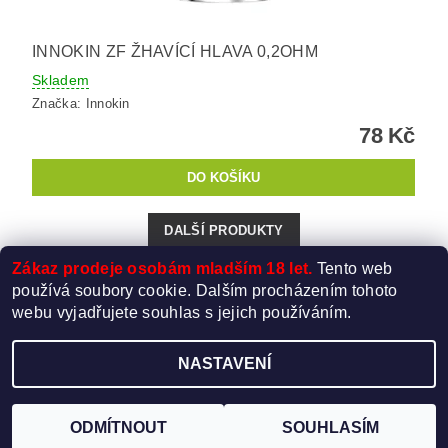
INNOKIN ZF ŽHAVÍCÍ HLAVA 0,2OHM
Skladem
Značka:
Innokin
78 Kč
DALŠÍ PRODUKTY
Zákaz prodeje osobám mladším 18 let.
Tento web
...
1
2
3
6
používá soubory cookie. Dalším procházením tohoto
webu vyjadřujete souhlas s jejich používáním.
NASTAVENÍ
Upravit nastavení cookies
2026 ©
Elektro-Cigareta.cz
, všechna práva vyhrazena
Vytvořil Shoptet
ODMÍTNOUT
SOUHLASÍM