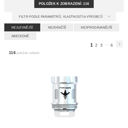
POLOŽEK K ZOBRAZENÍ:
116
FILTR PODLE PARAMETRŮ, VLASTNOSTÍ A VÝROBCŮ
NEJLEVNĚJŠÍ
NEJDRAŽŠÍ
NEJPRODÁVANĚJŠÍ
ABECEDNĚ
...
1
2
3
6
116
položek celkem