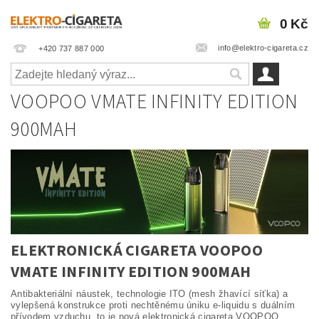
0 Kč
info@elektro-cigareta.cz
+420 737 887 000
VOOPOO VMATE INFINITY EDITION
900MAH
ELEKTRONICKÁ CIGARETA VOOPOO
VMATE INFINITY EDITION 900MAH
Antibakteriální náustek, technologie ITO (mesh žhavící síťka) a
vylepšená konstrukce proti nechtěnému úniku e-liquidu s duálním
přívodem vzduchu, to je nová elektronická cigareta VOOPOO