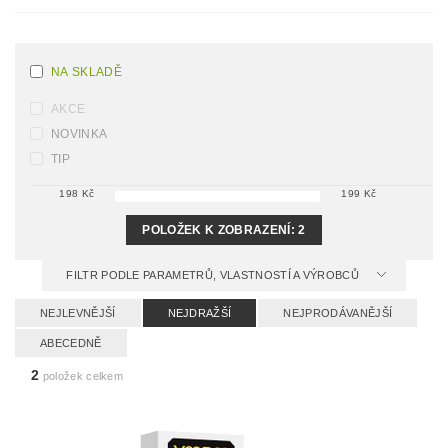
NA SKLADĚ
AKCE
NOVINKA
TIP
198
Kč
199
Kč
POLOŽEK K ZOBRAZENÍ:
2
FILTR PODLE PARAMETRŮ, VLASTNOSTÍ A VÝROBCŮ
NEJLEVNĚJŠÍ
NEJDRAŽŠÍ
NEJPRODÁVANĚJŠÍ
ABECEDNĚ
2
položek celkem