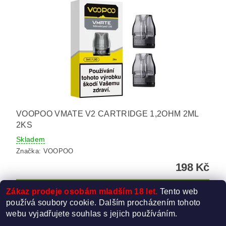
VOOPOO VMATE V2 CARTRIDGE 1,2OHM 2ML
2KS
Skladem
Značka:
VOOPOO
198 Kč
Zákaz prodeje osobám mladším 18 let.
Tento web
používá soubory cookie. Dalším procházením tohoto
webu vyjadřujete souhlas s jejich používáním.