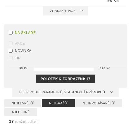
98 Kč
ZOBRAZIT VÍCE
NA SKLADĚ
AKCE
NOVINKA
TIP
98
Kč
898
Kč
POLOŽEK K ZOBRAZENÍ:
17
FILTR PODLE PARAMETRŮ, VLASTNOSTÍ A VÝROBCŮ
NEJLEVNĚJŠÍ
NEJDRAŽŠÍ
NEJPRODÁVANĚJŠÍ
ABECEDNĚ
17
položek celkem