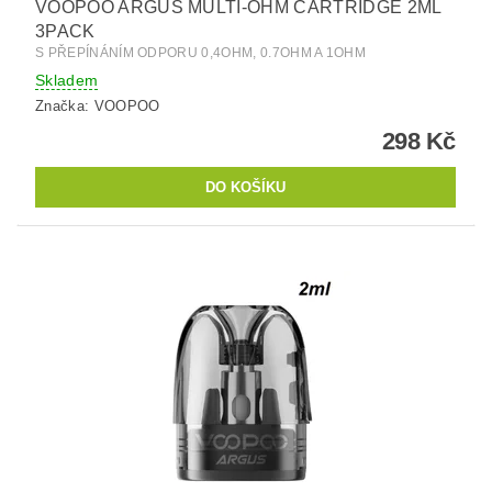
VOOPOO ARGUS MULTI-OHM CARTRIDGE 2ML
3PACK
S PŘEPÍNÁNÍM ODPORU 0,4OHM, 0.7OHM A 1OHM
Skladem
Značka:
VOOPOO
298 Kč