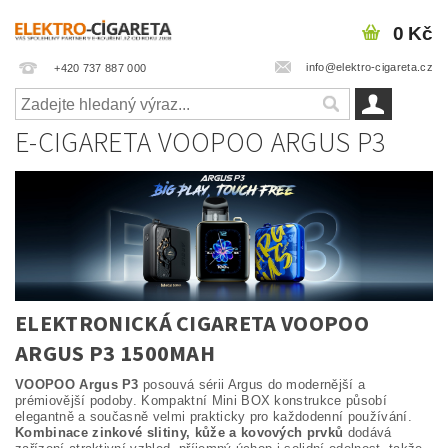
0 Kč
info@elektro-cigareta.cz
+420 737 887 000
E-CIGARETA VOOPOO ARGUS P3
ELEKTRONICKÁ CIGARETA VOOPOO
ARGUS P3 1500MAH
VOOPOO Argus P3
posouvá sérii Argus do modernější a
prémiovější podoby. Kompaktní Mini BOX konstrukce působí
elegantně a současně velmi prakticky pro každodenní používání.
Kombinace zinkové slitiny, kůže a kovových prvků
dodává