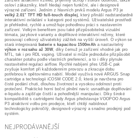
zařízení atraktivní vzhled, příjemný úchop i solidní odolnost, takže
osloví zákazníky, kteří hledají nejen funkční, ale i designově
výrazné zařízení. Jedním z hlavních prvků modelu Argus P3 je
velký 2.01" TFT HD full-touch displej
, který přináší nadstandardně
interaktivní ovládání v kategorii pod systémů. Uživatelské prostředí
je přehledné, rychlé a umožňuje pohodlnou práci s nastavením
zařízení. Velkým benefitem jsou také přizpůsobitelná vizuální
témata, jazykové varianty a doplňkové interaktivní režimy, které
posouvají celkový uživatelský zážitek na vyšší úroveň. O výkon se
stará integrovaná
baterie s kapacitou 1500mAh
a nastavitelný
výkon v rozsahu až 30W
, díky čemuž je zařízení vhodné jak pro
MTL, tak i pro RDL vaping. Uživatel si může jednoduše přizpůsobit
charakter potahu podle vlastních preferencí, a to i díky plynule
nastavitelné regulaci airflow. Rychlé nabíjení přes USB-C pak
zvyšuje komfort při každodenním provozu a zkracuje dobu
potřebnou k opětovnému nabití. Model využívá nové ARGUS Snap
cartridge a technologii iCOSM CODE 2.0, která je navržena pro
čisté podání chuti, dlouhou životnost a vysokou odolnost proti
protečení. Praktické horní boční plnění navíc usnadňuje doplňování
e-liquidu a zajišťuje čistší a pohodlnější manipulaci. Díky široké
kompatibilitě s cartridgemi řady Argus představuje VOOPOO Argus
P3 atraktivní volbu pro prodejce, kteří chtějí nabídnout
technologicky pokročilý, designově výrazný a snadno prodejný pod
systém.
NEJPRODÁVANĚJŠÍ