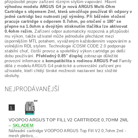
přizpůsobit projev zařízení různým stylům vapování. Hlavní
výhodou modelu ARGUS G4 je nová ARGUS Multi-Ohm
Cartridge s objemem 2ml, která umožňuje používat tři odpory v
jedné cartridgi bez nutnosti její výměny. Při běžném vložení
pracuje cartridge s odporem 0.7ohm, po otočení o 180° se
přepne na 1.0ohm a dvojitým stisknutím tlačítka lze aktivovat
0.4ohm režim.
Zařízení odpor automaticky rozpozná a přizpůsobí
mu výkon, takže uživatel může jednoduše přecházet mezi
úspornějším MTL potahem, vyváženým každodenním vapováním a
volnějším RDL stylem. Technologie iCOSM CODE 2.0 podporuje
stabilní chuť, čistší provoz a spolehlivý výkon cartridge po delší
dobu používání.
Přehledný 0.85" displej
zobrazuje důležité
provozní informace a
kompatibilita s rodinou ARGUS Pod
Family
dělá z modelu ARGUS G4 praktické a univerzální zařízení pro
uživatele, kteří chtějí široké možnosti nastavení bez složité
obsluhy.
NEJPRODÁVANĚJŠÍ
1.
VOOPOO ARGUS TOP FILL V2 CARTRIDGE 0,7OHM 2ML
–
SKLADEM
Náhradní cartridge VOOPOO ARGUS Top Fill V2 0,7ohm 2ml -
mesh pletivo,...