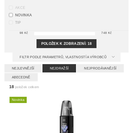
AKCE
NOVINKA
TIP
98
Kč
748
Kč
POLOŽEK K ZOBRAZENÍ:
18
FILTR PODLE PARAMETRŮ, VLASTNOSTÍ A VÝROBCŮ
NEJLEVNĚJŠÍ
NEJDRAŽŠÍ
NEJPRODÁVANĚJŠÍ
ABECEDNĚ
18
položek celkem
Novinka