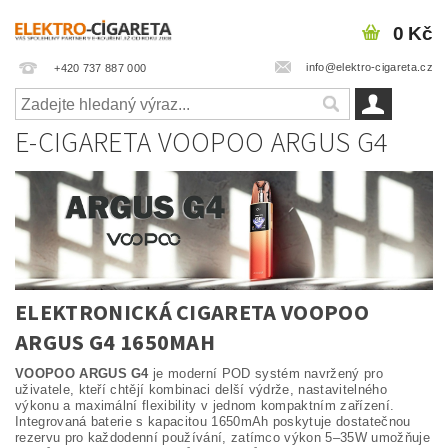
0 Kč
info@elektro-cigareta.cz
+420 737 887 000
E-CIGARETA VOOPOO ARGUS G4
ELEKTRONICKÁ CIGARETA VOOPOO
ARGUS G4 1650MAH
VOOPOO ARGUS G4
je moderní POD systém navržený pro
uživatele, kteří chtějí kombinaci delší výdrže, nastavitelného
výkonu a maximální flexibility v jednom kompaktním zařízení.
Integrovaná baterie s kapacitou 1650mAh poskytuje dostatečnou
rezervu pro každodenní používání, zatímco výkon 5–35W umožňuje