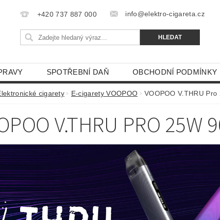
info@elektro-cigareta.cz
+420 737 887 000
PRAVY
SPOTŘEBNÍ DAŇ
OBCHODNÍ PODMÍNKY
lektronické cigarety
E-cigarety VOOPOO
VOOPOO V.THRU Pro
OPOO V.THRU PRO 25W 