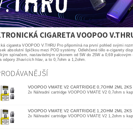
TRONICKÁ CIGARETA VOOPOO V.THR
cká cigareta VOOPOO V.THRU Pro připomíná na první pohled svými rozmě
sek absolutní špičkou mezi POD systémy. Odlehčené tělo e-cigarety dis
ckým spínačem, nastavitelným výkonem od 5W do 25W a 0,69 palcovým di
a odpory žhavících hlav, a to 0,7ohm a 1,2ohm.
PRODÁVANĚJŠÍ
VOOPOO VMATE V2 CARTRIDGE 0,7OHM 2ML 2K
2x Náhradní cartridge VOOPOO VMATE V2 0,7ohm s kapa
VOOPOO VMATE V2 CARTRIDGE 1,2OHM 2ML 2K
2x Náhradní cartridge VOOPOO VMATE V2 1,2ohm s kapa