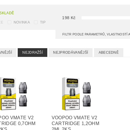
 SKLADĚ
198
Kč
CE
NOVINKA
TIP
FILTR PODLE PARAMETRŮ, VLASTNOSTÍ
VNĚJŠÍ
NEJDRAŽŠÍ
NEJPRODÁVANĚJŠÍ
ABECEDNĚ
POO VMATE V2
VOOPOO VMATE V2
RIDGE 0,7OHM
CARTRIDGE 1,2OHM
2KS
2ML 2KS