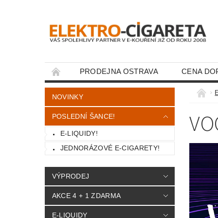
PRODEJNA OSTRAVA
CENA DO
KONTAKTY
E
NOVINKY
VO
POSLEDNÍ ŠANCE!
E-LIQUIDY!
JEDNORÁZOVÉ E-CIGARETY!
VÝPRODEJ
AKCE 4 + 1 ZDARMA
E-LIQUIDY