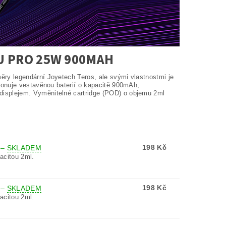
U PRO 25W 900MAH
ry legendární Joyetech Teros, ale svými vlastnostmi je
ponuje vestavěnou baterií o kapacitě 900mAh,
splejem. Vyměnitelné cartridge (POD) o objemu 2ml
198 Kč
S
–
SKLADEM
citou 2ml.
198 Kč
S
–
SKLADEM
citou 2ml.