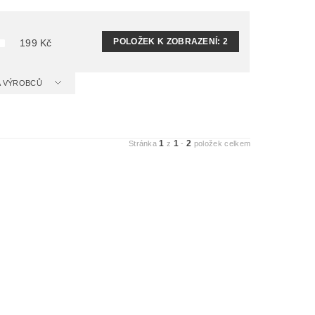
POLOŽEK K ZOBRAZENÍ:
2
199
Kč
 A VÝROBCŮ
1
1
2
Stránka
z
-
položek celkem