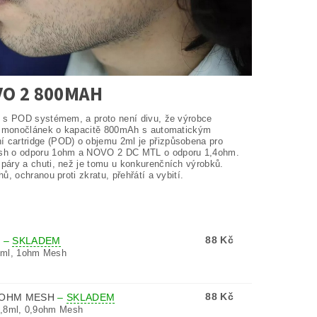
O 2 800MAH
g s POD systémem, a proto není divu, že výrobce
ěný monočlánek o kapacitě 800mAh s automatickým
 cartridge (POD) o objemu 2ml je přizpůsobena pro
esh o odporu 1ohm a NOVO 2 DC MTL o odporu 1,4ohm.
páry a chuti, než je tomu u konkurenčních výrobků.
, ochranou proti zkratu, přehřátí a vybití.
88 Kč
M
–
SKLADEM
2ml, 1ohm Mesh
88 Kč
,9OHM MESH
–
SKLADEM
1,8ml, 0,9ohm Mesh