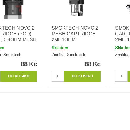
KTECH NOVO 2
SMOKTECH NOVO 2
SMOK
RIDGE (POD)
MESH CARTRIDGE
CARTR
L, 0,9OHM MESH
2ML 1OHM
2ML, 
em
Skladem
Sklade
a:
Smoktech
Značka:
Smoktech
Značka
88 Kč
88 Kč