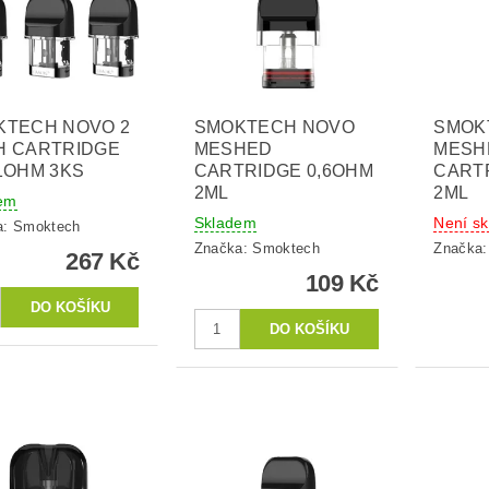
KTECH NOVO 2
SMOKTECH NOVO
SMOK
H CARTRIDGE
MESHED
MESH
1OHM 3KS
CARTRIDGE 0,6OHM
CART
2ML
2ML
em
Skladem
Není s
a:
Smoktech
Značka:
Smoktech
Značka
267 Kč
109 Kč