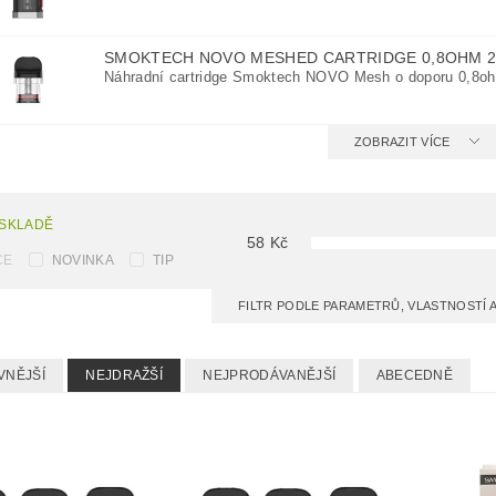
SMOKTECH NOVO MESHED CARTRIDGE 0,8OHM 
Náhradní cartridge Smoktech NOVO Mesh o doporu 0,8o
ZOBRAZIT VÍCE
 SKLADĚ
58
Kč
CE
NOVINKA
TIP
FILTR PODLE PARAMETRŮ, VLASTNOSTÍ
VNĚJŠÍ
NEJDRAŽŠÍ
NEJPRODÁVANĚJŠÍ
ABECEDNĚ