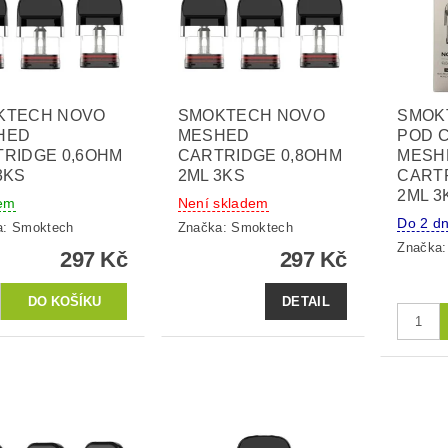
KTECH NOVO
SMOKTECH NOVO
SMOK
HED
MESHED
POD 
RIDGE 0,6OHM
CARTRIDGE 0,8OHM
MESH
3KS
2ML 3KS
CART
2ML 3
em
Není skladem
Do 2 dn
a:
Smoktech
Značka:
Smoktech
Značka
297 Kč
297 Kč
DETAIL