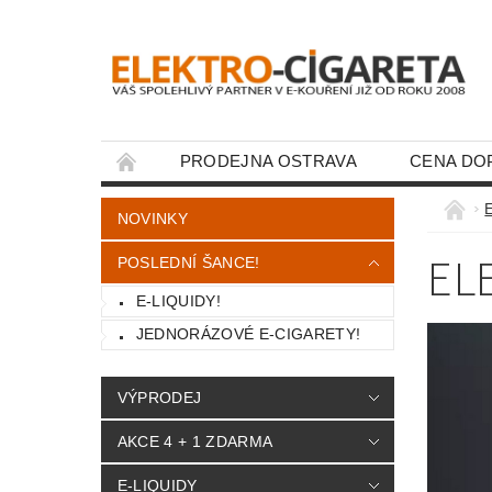
PRODEJNA OSTRAVA
CENA DO
KONTAKTY
E
NOVINKY
EL
POSLEDNÍ ŠANCE!
E-LIQUIDY!
JEDNORÁZOVÉ E-CIGARETY!
VÝPRODEJ
AKCE 4 + 1 ZDARMA
E-LIQUIDY