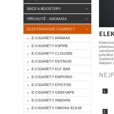
BÁZE A BOOSTERY
PŘÍCHUTĚ - AROMATA
ELEKTRONICKÉ CIGARETY
ELE
E-CIGARETY ARAMAX
Elektroni
E-CIGARETY ASPIRE
představu
spínačem,
E-CIGARETY CLOUDEE
pohodlné
Společně 
E-CIGARETY DOTMOD
Nabíjení 
E-CIGARETY ELF BAR
NEJ
E-CIGARETY EMPORIO
E-CIGARETY EPISTON
1.
E-CIGARETY GEEKVAPE
E-CIGARETY INNOKIN
E-CIGARETY ISMOKA-ELEAF
2.