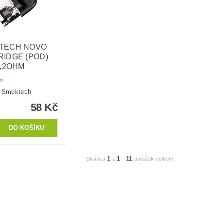
TECH NOVO
IDGE (POD)
1,2OHM
m
:
Smoktech
58 Kč
1
1
11
Stránka
z
-
položek celkem