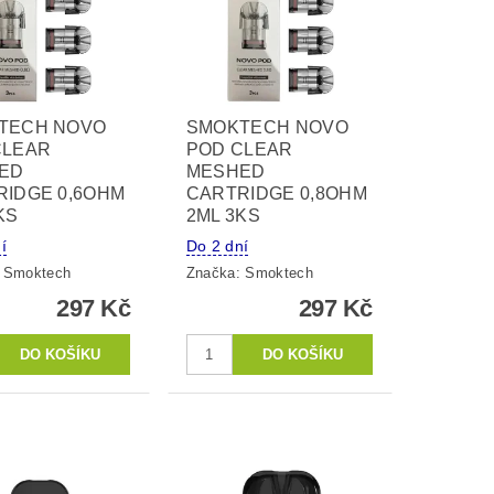
TECH NOVO
SMOKTECH NOVO
CLEAR
POD CLEAR
ED
MESHED
RIDGE 0,6OHM
CARTRIDGE 0,8OHM
KS
2ML 3KS
í
Do 2 dní
:
Smoktech
Značka:
Smoktech
297 Kč
297 Kč