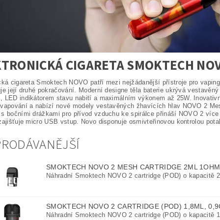
KTRONICKÁ CIGARETA SMOKTECH NOV
cká cigareta Smoktech NOVO patří mezi nejžádanější přístroje pro vapin
je její druhé pokračování. Moderní designe těla baterie ukrývá vestav
 LED indikátorem stavu nabití a maximálním výkonem až 25W. Inovativní
 vapování a nabízí nové modely vestavěných žhavících hlav NOVO 2 M
s bočními drážkami pro přívod vzduchu ke spirálce přináší NOVO 2 více 
zajišťuje micro USB vstup. Novo disponuje osmivteřinovou kontrolou potahů
PRODÁVANĚJŠÍ
SMOKTECH NOVO 2 MESH CARTRIDGE 2ML 1OH
Náhradní Smoktech NOVO 2 cartridge (POD) o kapacitě 
SMOKTECH NOVO 2 CARTRIDGE (POD) 1,8ML, 0
Náhradní Smoktech NOVO 2 cartridge (POD) o kapacitě 