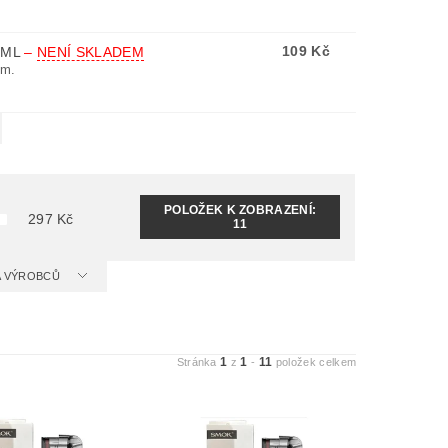
109 Kč
2ML
–
NENÍ SKLADEM
hm.
POLOŽEK K ZOBRAZENÍ:
297
Kč
11
 A VÝROBCŮ
1
1
11
Stránka
z
-
položek celkem