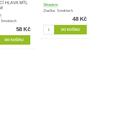
CÍ HLAVA MTL
Skladem
HM
Značka:
Smoktech
m
48 Kč
:
Smoktech
58 Kč