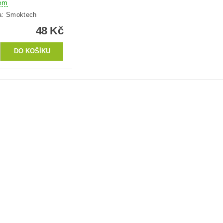
em
a:
Smoktech
48 Kč