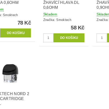
A 0,6OHM
ŽHAVÍCÍ HLAVA DL
ŽHAVÍ
0,6OHM
0,9O
em
Skladem
Sklade
a:
Smoktech
Značka:
Smoktech
Značka
78 Kč
58 Kč
KTECH NORD 2
 CARTRIDGE
L