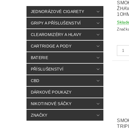
SMO
ŽHAV
JEDNORÁZOVÉ CIGARETY
1OH
Sklad
GRIPY A PŘÍSLUŠENSTVÍ
Značk
CLEAROMIZÉRY A HLAVY
CARTRIDGE A PODY
BATERIE
PŘÍSLUŠENSTVÍ
CBD
DÁRKOVÉ POUKAZY
NIKOTINOVÉ SÁČKY
ZNAČKY
SMO
TRIP