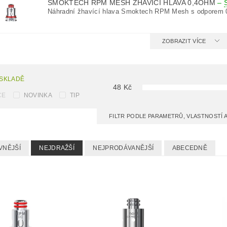
SMOKTECH RPM MESH ŽHAVÍCÍ HLAVA 0,4OHM
–
Náhradní žhavící hlava Smoktech RPM Mesh s odporem 
ZOBRAZIT VÍCE
 SKLADĚ
48
Kč
CE
NOVINKA
TIP
FILTR PODLE PARAMETRŮ, VLASTNOSTÍ
VNĚJŠÍ
NEJDRAŽŠÍ
NEJPRODÁVANĚJŠÍ
ABECEDNĚ