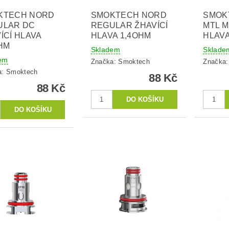
KTECH NORD
SMOKTECH NORD
SMOK
ULAR DC
REGULAR ŽHAVÍCÍ
MTL M
ÍCÍ HLAVA
HLAVA 1,4OHM
HLAVA
HM
Skladem
Sklade
em
Značka:
Smoktech
Značka
a:
Smoktech
88 Kč
88 Kč