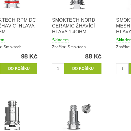
KTECH RPM DC
SMOKTECH NORD
SMOK
ŽHAVÍCÍ HLAVA
CERAMIC ŽHAVÍCÍ
MESH 
HM
HLAVA 1,4OHM
HLAVA
em
Skladem
Sklade
a:
Smoktech
Značka:
Smoktech
Značka
98 Kč
88 Kč