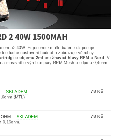
D 2 40W 1500MAH
onem až 40W. Ergonomické tělo baterie disponuje
dnoduché nastavení hodnot a zobrazuje všechny
artridgí o objemu 2ml
pro
žhavící hlavy RPM a Nord
. V
hm a masivního výrobce páry RPM Mesh o odporu 0,4ohm.
78 Kč
M
–
SKLADEM
0,6ohm (MTL)
78 Kč
16OHM
–
SKLADEM
m 0,16ohm.