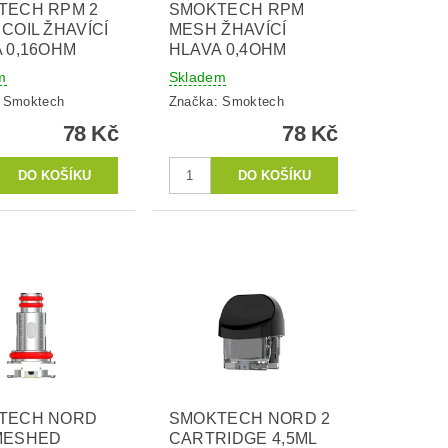
TECH RPM 2
SMOKTECH RPM
COIL ŽHAVÍCÍ
MESH ŽHAVÍCÍ
 0,16OHM
HLAVA 0,4OHM
m
Skladem
:
Smoktech
Značka:
Smoktech
78 Kč
78 Kč
TECH NORD
SMOKTECH NORD 2
MESHED
CARTRIDGE 4,5ML