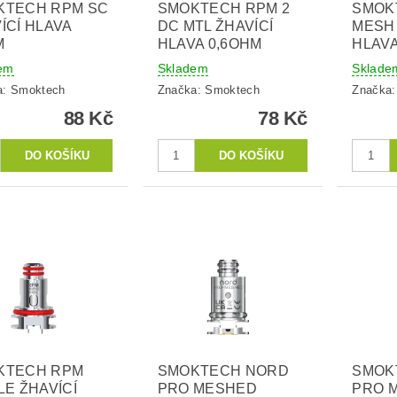
KTECH RPM SC
SMOKTECH RPM 2
SMOK
ÍCÍ HLAVA
DC MTL ŽHAVÍCÍ
MESH 
M
HLAVA 0,6OHM
HLAVA
em
Skladem
Sklade
a:
Smoktech
Značka:
Smoktech
Značka
88 Kč
78 Kč
KTECH RPM
SMOKTECH NORD
SMOK
LE ŽHAVÍCÍ
PRO MESHED
PRO 