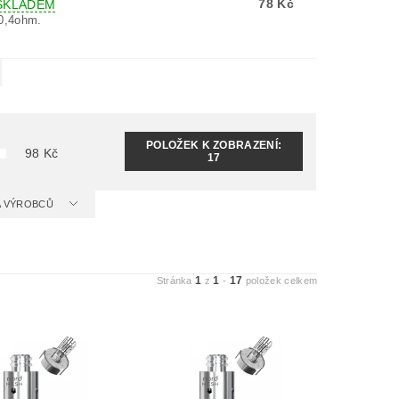
78 Kč
SKLADEM
0,4ohm.
POLOŽEK K ZOBRAZENÍ:
98
Kč
17
 A VÝROBCŮ
1
1
17
Stránka
z
-
položek celkem