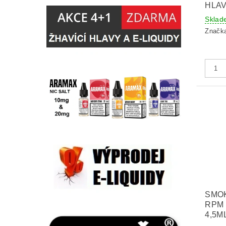
HLAV
Sklad
Značk
SMO
RPM
4,5M