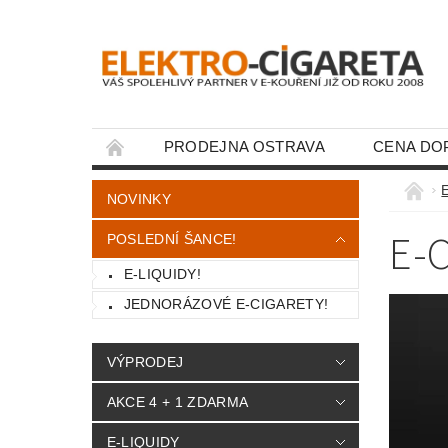
PRODEJNA OSTRAVA
CENA DO
KONTAKTY
E
NOVINKY
E-
POSLEDNÍ ŠANCE!
E-LIQUIDY!
JEDNORÁZOVÉ E-CIGARETY!
VÝPRODEJ
AKCE 4 + 1 ZDARMA
E-LIQUIDY