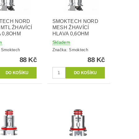
TECH NORD
SMOKTECH NORD
MTL ŽHAVÍCÍ
MESH ŽHAVÍCÍ
 0,8OHM
HLAVA 0,6OHM
m
Skladem
:
Smoktech
Značka:
Smoktech
88 Kč
88 Kč