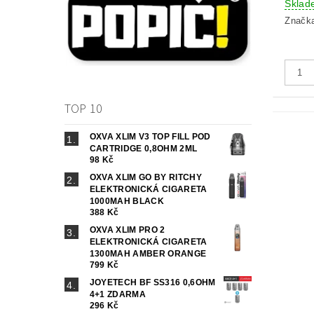
Sklad
Značk
TOP 10
OXVA XLIM V3 TOP FILL POD
CARTRIDGE 0,8OHM 2ML
98 Kč
OXVA XLIM GO BY RITCHY
ELEKTRONICKÁ CIGARETA
1000MAH BLACK
388 Kč
OXVA XLIM PRO 2
ELEKTRONICKÁ CIGARETA
1300MAH AMBER ORANGE
799 Kč
JOYETECH BF SS316 0,6OHM
4+1 ZDARMA
296 Kč