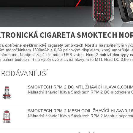
KTRONICKÁ CIGARETA SMOKTECH NOR
da oblíbené elektronické cigarety Smoktech Nord
s nastavitelným výk
ým monočlánkem 1500mAh a 0,69 palcovým displejem, který umožňuje je
informace. Nabíjení zajišťuje micro USB vstup. Nord 2
nabízí dva typy c
m balení budete mít na výběr dvě žhavící hlavy, a to MTL Nord DC 0,8o
PRODÁVANĚJŠÍ
SMOKTECH RPM 2 DC MTL ŽHAVÍCÍ HLAVA 0,6OH
Náhradní žhavící hlava Smoktech RPM 2 DC s odporem 
SMOKTECH RPM 2 MESH COIL ŽHAVÍCÍ HLAVA 0,
Náhradní žhavící hlava Smoktech RPM 2 Mesh s odpore