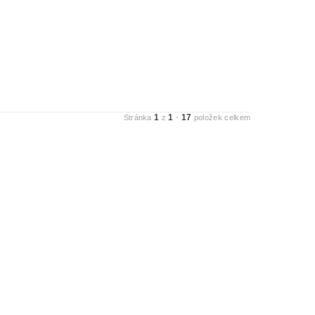
1
1
17
Stránka
z
-
položek celkem