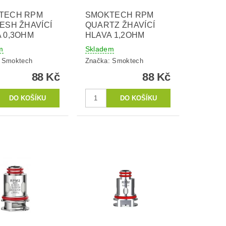
TECH RPM
SMOKTECH RPM
ESH ŽHAVÍCÍ
QUARTZ ŽHAVÍCÍ
 0,3OHM
HLAVA 1,2OHM
m
Skladem
:
Smoktech
Značka:
Smoktech
88 Kč
88 Kč