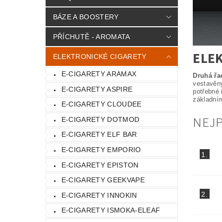
BÁZE A BOOSTERY
PŘÍCHUTĚ - AROMATA
ELE
ELEKTRONICKÉ CIGARETY
E-CIGARETY ARAMAX
Druhá řa
vestavěn
E-CIGARETY ASPIRE
potřebné 
základní
E-CIGARETY CLOUDEE
NEJ
E-CIGARETY DOTMOD
E-CIGARETY ELF BAR
E-CIGARETY EMPORIO
1.
E-CIGARETY EPISTON
E-CIGARETY GEEKVAPE
2.
E-CIGARETY INNOKIN
E-CIGARETY ISMOKA-ELEAF