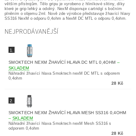
větším přístrojům. Tělo gripu je vyrobeno z hliníkové slitiny, díky
které je grip lehký a odolný. NexM disponuje cartridgí s bočním
plněním o objemu 2ml. Nově zde výrobce představuje žhavící hlavy
SS316 NexM o odporu 0,4ohm a NexM DC MTL o odporu 0,4ohm.
NEJPRODÁVANĚJŠÍ
1.
SMOKTECH NEXM ŽHAVÍCÍ HLAVA DC MTL 0,4OHM
–
SKLADEM
Náhradní žhavící hlava Smoktech nexM DC MTL s odporem
0,4ohm
28 Kč
2.
SMOKTECH NEXM ŽHAVÍCÍ HLAVA MESH SS316 0,4OHM
–
SKLADEM
Náhradní žhavící hlava Smoktech nexM Mesh SS316 s
odporem 0,4ohm
28 Kč