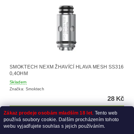
SMOKTECH NEXM ŽHAVÍCÍ HLAVA MESH SS316
0,4OHM
Skladem
Značka:
Smoktech
28 Kč
Zákaz prodeje osobám mladším 18 let.
Tento web
používá soubory cookie. Dalším procházením tohoto
webu vyjadřujete souhlas s jejich používáním.