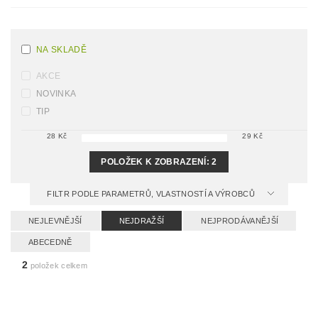
NA SKLADĚ
AKCE
NOVINKA
TIP
28
Kč
29
Kč
POLOŽEK K ZOBRAZENÍ:
2
FILTR PODLE PARAMETRŮ, VLASTNOSTÍ A VÝROBCŮ
NEJLEVNĚJŠÍ
NEJDRAŽŠÍ
NEJPRODÁVANĚJŠÍ
ABECEDNĚ
2
položek celkem