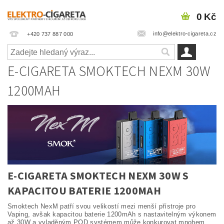
0 Kč
info@elektro-cigareta.cz
+420 737 887 000
E-CIGARETA SMOKTECH NEXM 30W
1200MAH
E-CIGARETA SMOKTECH NEXM 30W S
KAPACITOU BATERIE 1200MAH
Smoktech NexM patří svou velikostí mezi menší přístroje pro
Vaping, avšak kapacitou baterie 1200mAh s nastavitelným výkonem
až 30W a vyladěným POD systémem může konkurovat mnohem