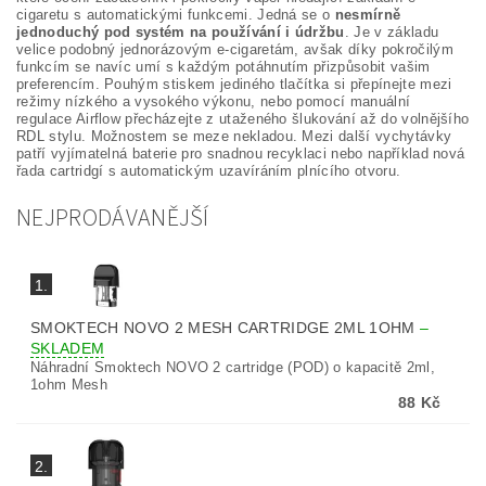
cigaretu s automatickými funkcemi. Jedná se o
nesmírně
jednoduchý pod systém na používání i údržbu
. Je v základu
velice podobný jednorázovým e-cigaretám, avšak díky pokročilým
funkcím se navíc umí s každým potáhnutím přizpůsobit vašim
preferencím. Pouhým stiskem jediného tlačítka si přepínejte mezi
režimy nízkého a vysokého výkonu, nebo pomocí manuální
regulace Airflow přecházejte z utaženého šlukování až do volnějšího
RDL stylu. Možnostem se meze nekladou. Mezi další vychytávky
patří vyjímatelná baterie pro snadnou recyklaci nebo například nová
řada cartridgí s automatickým uzavíráním plnícího otvoru.
NEJPRODÁVANĚJŠÍ
1.
SMOKTECH NOVO 2 MESH CARTRIDGE 2ML 1OHM
–
SKLADEM
Náhradní Smoktech NOVO 2 cartridge (POD) o kapacitě 2ml,
1ohm Mesh
88 Kč
2.