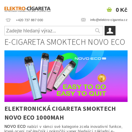
0 Kč
info@elektro-cigareta.cz
+420 737 887 000
E-CIGARETA SMOKTECH NOVO ECO
ELEKTRONICKÁ CIGARETA SMOKTECH
NOVO ECO 1000MAH
NOVO ECO
nabízí v rámci své kategorie zcela inovativní funkce,
které ocení začátečník i pokročilý vaper hledající základní e-