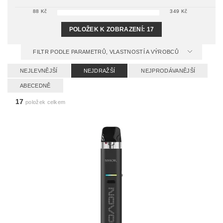
88
Kč
349
Kč
POLOŽEK K ZOBRAZENÍ:
17
FILTR PODLE PARAMETRŮ, VLASTNOSTÍ A VÝROBCŮ
NEJLEVNĚJŠÍ
NEJDRAŽŠÍ
NEJPRODÁVANĚJŠÍ
ABECEDNĚ
17
položek celkem