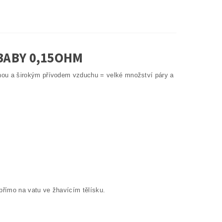
BABY 0,15OHM
ou a širokým přívodem vzduchu = velké množství páry a
přímo na vatu ve žhavícím tělísku.