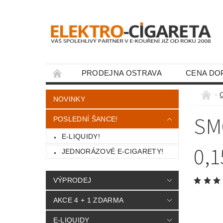
PRODEJNA OSTRAVA
CENA DO
KONTAKTY
NOVINKY
SM
POSLEDNÍ ŠANCE!
E-LIQUIDY!
0,
JEDNORÁZOVÉ E-CIGARETY!
VÝPRODEJ
AKCE 4 + 1 ZDARMA
E-LIQUIDY