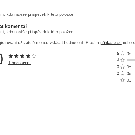
ní, kdo napíše příspěvek k této položce.
at komentář
ní, kdo napíše příspěvek k této položce.
gistrovaní uživatelé mohou vkládat hodnocení. Prosím
přihlaste se
nebo 
0
5
0x
4
1 hodnocení
3
0x
2
0x
1
0x