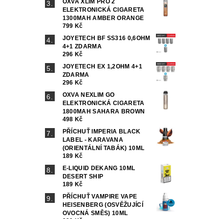
OXVA XLIM PRO 2
ELEKTRONICKÁ CIGARETA
1300MAH AMBER ORANGE
799 Kč
JOYETECH BF SS316 0,6OHM
4+1 ZDARMA
296 Kč
JOYETECH EX 1,2OHM 4+1
ZDARMA
296 Kč
OXVA NEXLIM GO
ELEKTRONICKÁ CIGARETA
1800MAH SAHARA BROWN
498 Kč
PŘÍCHUŤ IMPERIA BLACK
LABEL - KARAVANA
(ORIENTÁLNÍ TABÁK) 10ML
189 Kč
E-LIQUID DEKANG 10ML
DESERT SHIP
189 Kč
PŘÍCHUŤ VAMPIRE VAPE
HEISENBERG (OSVĚŽUJÍCÍ
OVOCNÁ SMĚS) 10ML