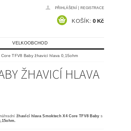
|
PŘIHLÁŠENÍ
REGISTRACE
KOŠÍK:
0 Kč
VELKOOBCHOD
 Core TFV8 Baby žhavicí hlava 0,15ohm
ABY ŽHAVICÍ HLAVA
náhradní
žhavící hlava Smoktech X4 Core TFV8 Baby
s
0,15ohm.