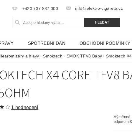
info@elektro-cigareta.cz
+420 737 887 000
PRAVY
SPOTŘEBNÍ DAŇ
OBCHODNÍ PODMÍNKY
Clearomizéry a hlavy
Smoktech
SMOK TFV8 Baby
Smoktech X4
OKTECH X4 CORE TFV8 B
15OHM
1 hodnocení
Výměnná 
odporem