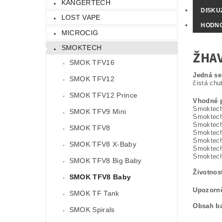
KANGERTECH
DISKU
LOST VAPE
HODNO
MICROCIG
SMOKTECH
ŽHAV
SMOK TFV16
Jedná se
SMOK TFV12
čistá chuť
SMOK TFV12 Prince
Vhodné p
Smoktech
SMOK TFV9 Mini
Smoktech
Smoktech
SMOK TFV8
Smoktec
Smoktech
SMOK TFV8 X-Baby
Smoktech
Smoktech
SMOK TFV8 Big Baby
Životnos
SMOK TFV8 Baby
Upozorně
SMOK TF Tank
Obsah ba
SMOK Spirals