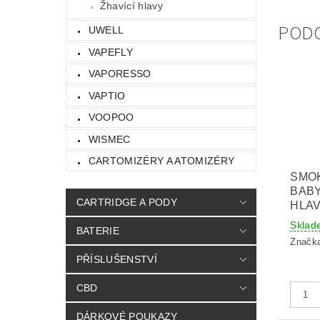
Žhavící hlavy
POD
UWELL
VAPEFLY
VAPORESSO
VAPTIO
VOOPOO
WISMEC
CARTOMIZÉRY A ATOMIZÉRY
SMOK
BABY
CARTRIDGE A PODY
HLAV
Sklad
BATERIE
Značk
PŘÍSLUŠENSTVÍ
CBD
DÁRKOVÉ POUKAZY