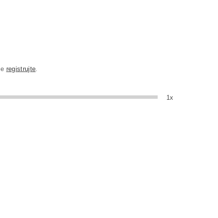
se
registrujte
.
1x