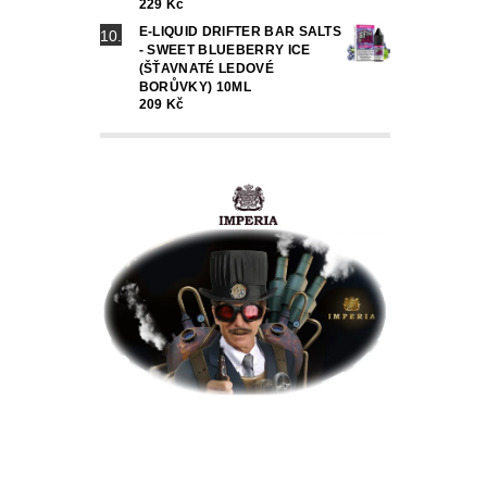
229 Kč
E-LIQUID DRIFTER BAR SALTS
- SWEET BLUEBERRY ICE
(ŠŤAVNATÉ LEDOVÉ
BORŮVKY) 10ML
209 Kč