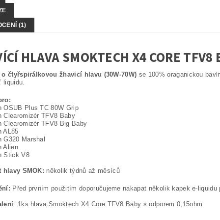
ZE
CENÍ (1)
ÍCÍ HLAVA SMOKTECH X4 CORE TFV8 
 o čtyřspirálkovou žhavicí hlavu (30W-70W)
se 100% oraganickou bavln
 liquidu.
ro:
 OSUB Plus TC 80W Grip
 Clearomizér TFV8 Baby
 Clearomizér TFV8 Big Baby
h AL85
 G320 Marshal
 Alien
 Stick V8
t hlavy SMOK:
několik týdnů až měsíců
ní:
Před prvním použitím doporučujeme nakapat několik kapek e-liquidu 
lení
: 1ks hlava Smoktech X4 Core TFV8 Baby s odporem 0,15ohm