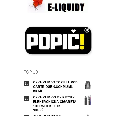
TOP 10
OXVA XLIM V3 TOP FILL POD
CARTRIDGE 0,8OHM 2ML
98 Kč
OXVA XLIM GO BY RITCHY
ELEKTRONICKÁ CIGARETA
1000MAH BLACK
388 Kč