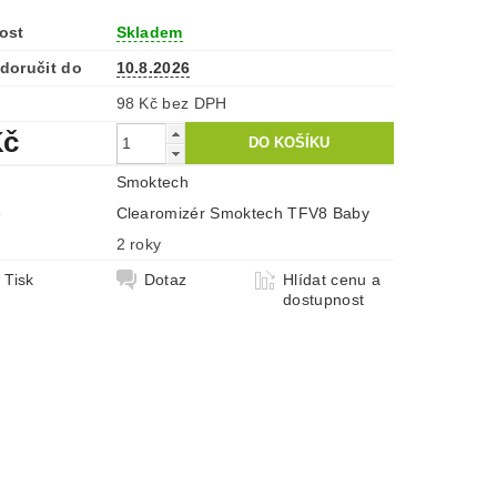
ost
Skladem
doručit do
10.8.2026
98 Kč bez DPH
Kč
Smoktech
e
Clearomizér Smoktech TFV8 Baby
2 roky
Tisk
Dotaz
Hlídat cenu a
dostupnost