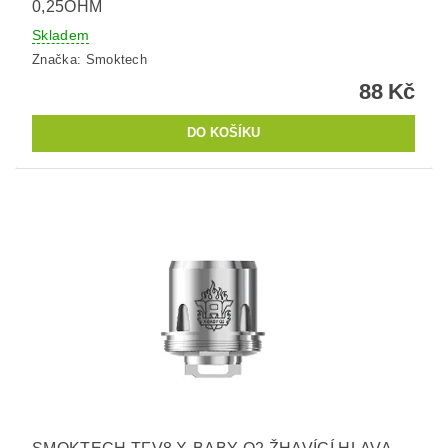
0,25OHM
Skladem
Značka:
Smoktech
88 Kč