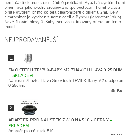
horní části clearomizeru - žádné protékání. Využívá systém horní
plnění bez jakéhokoliv šroubování...po pootočení horního části
plníte otvorem přímo do těla clearomizeru o objemu 2ml. Celý
clearomizer je vyroben z nerez oceli a Pyrexu (laboratorní sklo).
Nové žhavicí hlavy X-Baby jsou zkonstruovány přímo pro tento
model.
NEJPRODÁVANĚJŠÍ
1.
SMOKTECH TFV8 X-BABY M2 ŽHAVÍCÍ HLAVA 0,25OHM
–
SKLADEM
Náhradní žhavící hlava Smoktech TFV8 X-Baby M2 s odporem
0,25ohm.
88 Kč
2.
ADAPTÉR PRO NÁUSTEK Z 810 NA 510 - ČERNÝ
–
SKLADEM
Adaptér pro náustek 510.