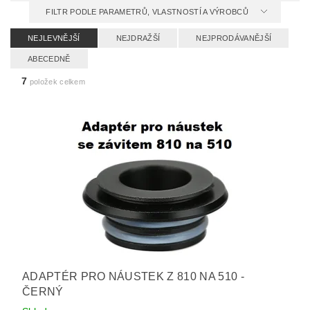
FILTR PODLE PARAMETRŮ, VLASTNOSTÍ A VÝROBCŮ
NEJLEVNĚJŠÍ
NEJDRAŽŠÍ
NEJPRODÁVANĚJŠÍ
ABECEDNĚ
7
položek celkem
ADAPTÉR PRO NÁUSTEK Z 810 NA 510 -
ČERNÝ