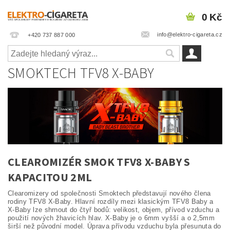
0 Kč
info@elektro-cigareta.cz
+420 737 887 000
SMOKTECH TFV8 X-BABY
CLEAROMIZÉR SMOK TFV8 X-BABY S
KAPACITOU 2ML
Clearomizery od společnosti Smoktech představují nového člena
rodiny TFV8 X-Baby. Hlavní rozdíly mezi klasickým TFV8 Baby a
X-Baby lze shrnout do čtyř bodů: velikost, objem, přívod vzduchu a
použití nových žhavicích hlav. X-Baby je o 6mm vyšší a o 2,5mm
širší než původní model. Úprava přívodu vzduchu byla přesunuta do