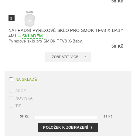
58 Kč
3.
NÁHRADNÍ PYREXOVÉ SKLO PRO SMOK TFV8 X-BABY
4ML
–
SKLADEM
Pyrexové sklo pro SMOK TFV8 X-Baby.
58 Kč
ZOBRAZIT VÍCE
NA SKLADĚ
AKCE
NOVINKA
TIP
58
Kč
88
Kč
POLOŽEK K ZOBRAZENÍ:
7