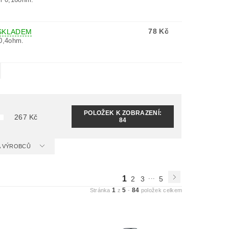
78 Kč
SKLADEM
0,4ohm.
POLOŽEK K ZOBRAZENÍ:
267
Kč
84
 A VÝROBCŮ
...
1
2
3
5
1
5
84
Stránka
z
-
položek celkem