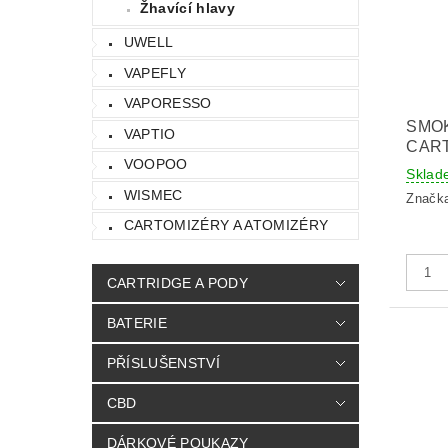
Žhavící hlavy
UWELL
VAPEFLY
VAPORESSO
SMO
VAPTIO
CART
VOOPOO
Sklad
WISMEC
Značk
CARTOMIZÉRY A ATOMIZÉRY
CARTRIDGE A PODY
BATERIE
PŘÍSLUŠENSTVÍ
CBD
DÁRKOVÉ POUKAZY