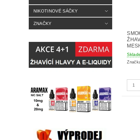
NIKOTINOVÉ SÁČKY
ZNAČKY
SMO
ŽHAV
MESH
Sklad
Značk