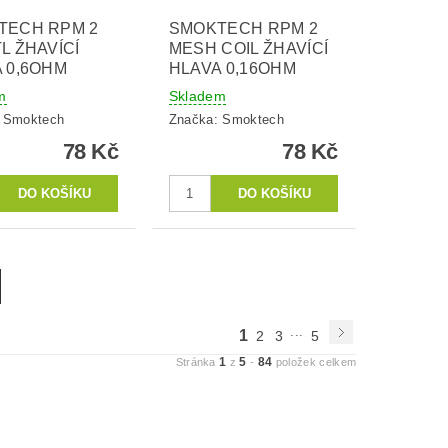
TECH RPM 2
SMOKTECH RPM 2
L ŽHAVÍCÍ
MESH COIL ŽHAVÍCÍ
 0,6OHM
HLAVA 0,16OHM
m
Skladem
:
Smoktech
Značka:
Smoktech
78 Kč
78 Kč
...
1
2
3
5
1
5
84
Stránka
z
-
položek celkem