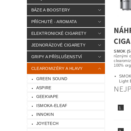
BÁZE A BOOSTERY
PŘÍCHUTĚ - AROMATA
NÁHR
ELEKTRONICKÉ CIGARETY
CIG
JEDNORÁZOVÉ CIGARETY
SMOK (Sm
různými o
GRIPY A PŘÍSLUŠENSTVÍ
clearomiz
100% orga
CLEAROMIZÉRY A HLAVY
SMOK 
GREEN SOUND
Light 
NEJ
ASPIRE
GEEKVAPE
ISMOKA-ELEAF
1.
INNOKIN
JOYETECH