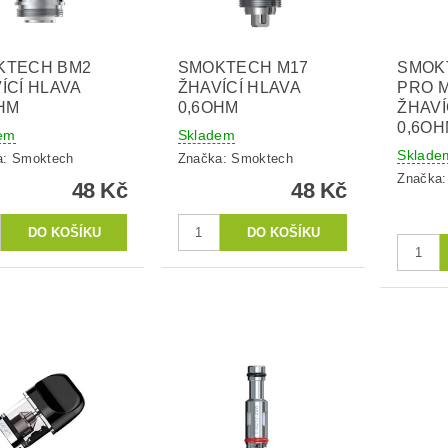
KTECH BM2
SMOKTECH M17
SMOK
ÍCÍ HLAVA
ŽHAVÍCÍ HLAVA
PRO 
HM
0,6OHM
ŽHAVÍ
0,6O
em
Skladem
Sklade
a:
Smoktech
Značka:
Smoktech
Značka
48 Kč
48 Kč