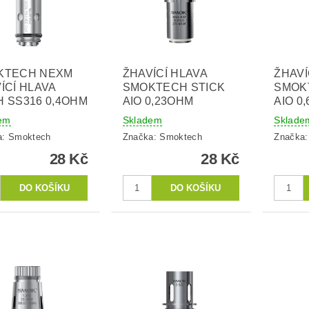
KTECH NEXM
ŽHAVÍCÍ HLAVA
ŽHAVÍ
ÍCÍ HLAVA
SMOKTECH STICK
SMOK
 SS316 0,4OHM
AIO 0,23OHM
AIO 0
em
Skladem
Sklade
a:
Smoktech
Značka:
Smoktech
Značka
28 Kč
28 Kč