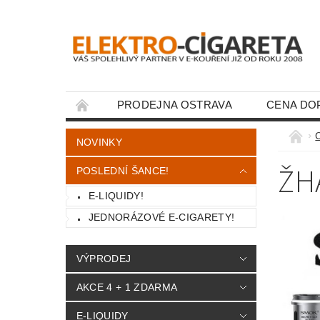
PRODEJNA OSTRAVA
CENA DO
KONTAKTY
NOVINKY
ŽH
POSLEDNÍ ŠANCE!
E-LIQUIDY!
JEDNORÁZOVÉ E-CIGARETY!
VÝPRODEJ
AKCE 4 + 1 ZDARMA
E-LIQUIDY