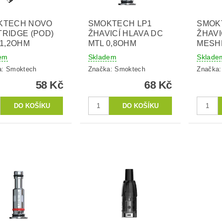
KTECH NOVO
SMOKTECH LP1
SMOK
RIDGE (POD)
ŽHAVICÍ HLAVA DC
ŽHAVI
 1,2OHM
MTL 0,8OHM
MESH
em
Skladem
Sklade
a:
Smoktech
Značka:
Smoktech
Značka
58 Kč
68 Kč