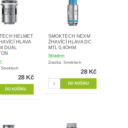
TECH HELMET
SMOKTECH NEXM
HAVÍCÍ HLAVA
ŽHAVÍCÍ HLAVA DC
M DUAL
MTL 0,4OHM
TON
Skladem
m
Značka:
Smoktech
:
Smoktech
28 Kč
28 Kč