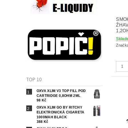
SMO
ŽHAV
1,2O
Sklad
Značk
TOP 10
OXVA XLIM V3 TOP FILL POD
CARTRIDGE 0,8OHM 2ML
98 Kč
OXVA XLIM GO BY RITCHY
ELEKTRONICKÁ CIGARETA
1000MAH BLACK
388 Kč