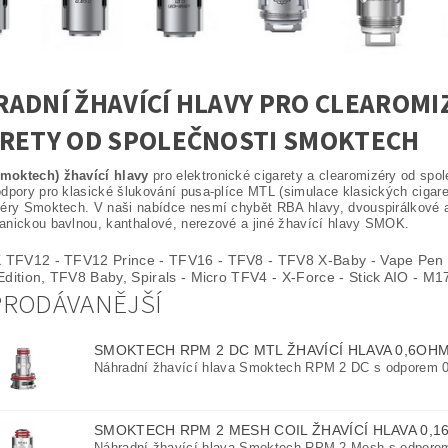
ADNÍ ŽHAVÍCÍ HLAVY PRO CLEAROMI
ARETY OD SPOLEČNOSTI SMOKTECH
oktech) žhavící hlavy
pro elektronické cigarety a clearomizéry od sp
dpory pro klasické šlukování pusa-plíce MTL (simulace klasických cigaret
éry Smoktech. V naši nabídce nesmí chybět RBA hlavy, dvouspirálkové až
nickou bavlnou, kanthalové, nerezové a jiné žhavící hlavy SMOK.
TFV12 - TFV12 Prince - TFV16 - TFV8 - TFV8 X-Baby - Vape Pen -
Edition, TFV8 Baby, Spirals - Micro TFV4 - X-Force - Stick AIO - M17
PRODÁVANĚJŠÍ
SMOKTECH RPM 2 DC MTL ŽHAVÍCÍ HLAVA 0,6OH
Náhradní žhavící hlava Smoktech RPM 2 DC s odporem 
SMOKTECH RPM 2 MESH COIL ŽHAVÍCÍ HLAVA 0,
Náhradní žhavící hlava Smoktech RPM 2 Mesh s odpore