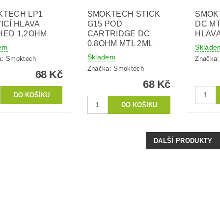
KTECH LP1
SMOKTECH STICK
SMOK
ICÍ HLAVA
G15 POD
DC MT
HED 1,2OHM
CARTRIDGE DC
HLAVA
0,8OHM MTL 2ML
em
Sklade
Skladem
a:
Smoktech
Značka
Značka:
Smoktech
68 Kč
68 Kč
DALŠÍ PRODUKTY