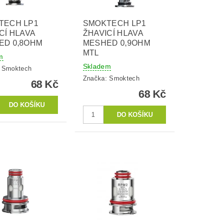
TECH LP1
SMOKTECH LP1
CÍ HLAVA
ŽHAVICÍ HLAVA
ED 0,8OHM
MESHED 0,9OHM
MTL
m
Skladem
:
Smoktech
Značka:
Smoktech
68 Kč
68 Kč