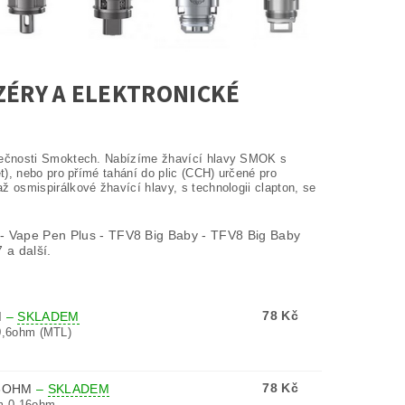
ZÉRY A ELEKTRONICKÉ
olečnosti Smoktech. Nabízíme žhavící hlavy SMOK s
), nebo pro přímé tahání do plic (CCH) určené pro
 osmispirálkové žhavící hlavy, s technologii clapton, se
 Vape Pen Plus - TFV8 Big Baby - TFV8 Big Baby
 a další.
78 Kč
M
–
SKLADEM
0,6ohm (MTL)
78 Kč
16OHM
–
SKLADEM
m 0,16ohm.