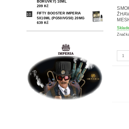
BORŮVKY) 10ML
209 Kč
SMO
FIFTY BOOSTER IMPERIA
ŽHAV
5X10ML (PG50/VG50) 20MG
MES
639 Kč
Sklad
Značk