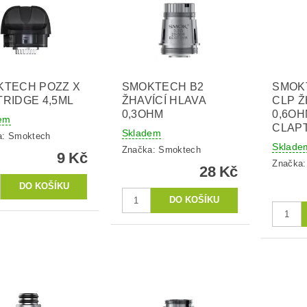
KTECH POZZ X
SMOKTECH B2
SMOK
RIDGE 4,5ML
ŽHAVÍCÍ HLAVA
CLP Ž
0,3OHM
0,6OH
em
CLAP
Skladem
a:
Smoktech
Sklade
Značka:
Smoktech
9 Kč
Značka
28 Kč