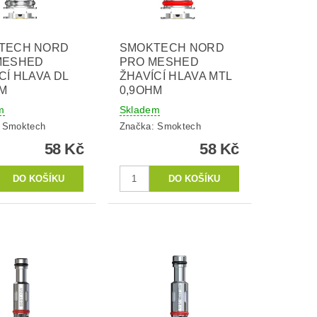
TECH NORD
SMOKTECH NORD
MESHED
PRO MESHED
CÍ HLAVA DL
ŽHAVÍCÍ HLAVA MTL
HM
0,9OHM
m
Skladem
:
Smoktech
Značka:
Smoktech
58 Kč
58 Kč