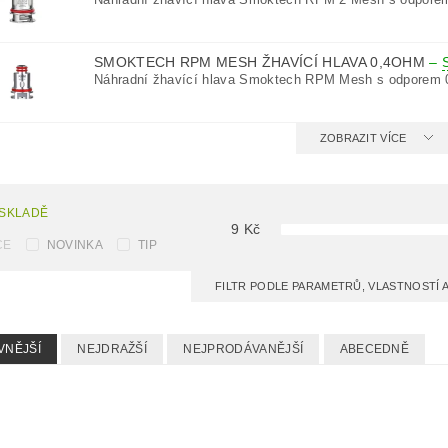
SMOKTECH RPM MESH ŽHAVÍCÍ HLAVA 0,4OHM
–
Náhradní žhavící hlava Smoktech RPM Mesh s odporem 
ZOBRAZIT VÍCE
 SKLADĚ
9
Kč
CE
NOVINKA
TIP
FILTR PODLE PARAMETRŮ, VLASTNOSTÍ
VNĚJŠÍ
NEJDRAŽŠÍ
NEJPRODÁVANĚJŠÍ
ABECEDNĚ