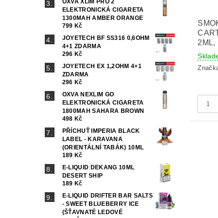
OXVA XLIM PRO 2
ELEKTRONICKÁ CIGARETA
1300MAH AMBER ORANGE
SMO
799 Kč
CART
JOYETECH BF SS316 0,6OHM
2ML,
4+1 ZDARMA
296 Kč
Sklad
JOYETECH EX 1,2OHM 4+1
Značk
ZDARMA
296 Kč
OXVA NEXLIM GO
ELEKTRONICKÁ CIGARETA
1800MAH SAHARA BROWN
498 Kč
PŘÍCHUŤ IMPERIA BLACK
LABEL - KARAVANA
(ORIENTÁLNÍ TABÁK) 10ML
189 Kč
E-LIQUID DEKANG 10ML
DESERT SHIP
189 Kč
E-LIQUID DRIFTER BAR SALTS
- SWEET BLUEBERRY ICE
(ŠŤAVNATÉ LEDOVÉ