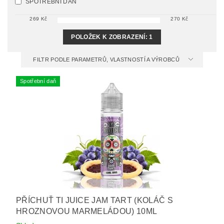
SPOTŘEBNÍ DAŇ
269
Kč
270
Kč
POLOŽEK K ZOBRAZENÍ:
1
FILTR PODLE PARAMETRŮ, VLASTNOSTÍ A VÝROBCŮ
Spotřební daň
PŘÍCHUŤ TI JUICE JAM TART (KOLÁČ S
HROZNOVOU MARMELÁDOU) 10ML