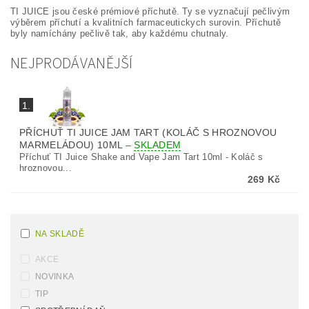
TI JUICE jsou české prémiové příchutě. Ty se vyznačují pečlivým
výběrem příchutí a kvalitních farmaceutickych surovin. Příchutě
byly namíchány pečlivě tak, aby každému chutnaly.
NEJPRODÁVANĚJŠÍ
1.
PŘÍCHUŤ TI JUICE JAM TART (KOLÁČ S HROZNOVOU
MARMELÁDOU) 10ML
–
SKLADEM
Příchuť TI Juice Shake and Vape Jam Tart 10ml - Koláč s
hroznovou...
269 Kč
NA SKLADĚ
AKCE
NOVINKA
TIP