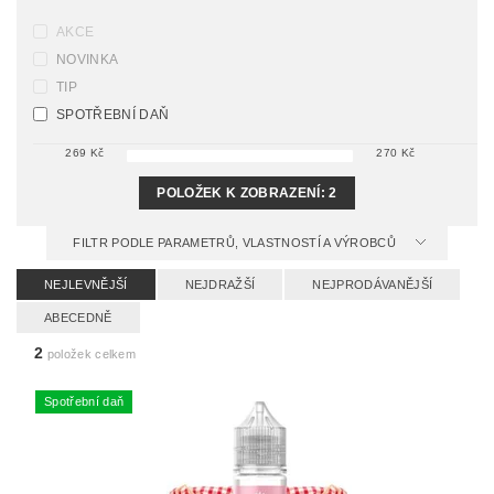
AKCE
NOVINKA
TIP
SPOTŘEBNÍ DAŇ
269
Kč
270
Kč
POLOŽEK K ZOBRAZENÍ:
2
FILTR PODLE PARAMETRŮ, VLASTNOSTÍ A VÝROBCŮ
NEJLEVNĚJŠÍ
NEJDRAŽŠÍ
NEJPRODÁVANĚJŠÍ
ABECEDNĚ
2
položek celkem
Spotřební daň