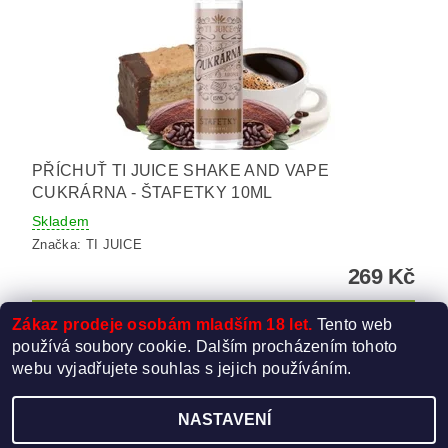
PŘÍCHUŤ TI JUICE SHAKE AND VAPE
CUKRÁRNA - ŠTAFETKY 10ML
Skladem
Značka:
TI JUICE
269 Kč
Zákaz prodeje osobám mladším 18 let.
Tento web
používá soubory cookie. Dalším procházením tohoto
webu vyjadřujete souhlas s jejich používáním.
NASTAVENÍ
Upravit nastavení cookies
2026 ©
Elektro-Cigareta.cz
, všechna práva vyhrazena