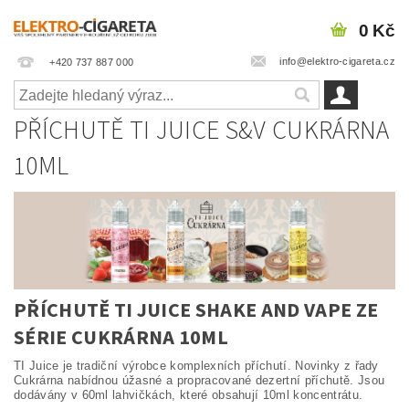
0 Kč
info@elektro-cigareta.cz
+420 737 887 000
PŘÍCHUTĚ TI JUICE S&V CUKRÁRNA
10ML
PŘÍCHUTĚ TI JUICE SHAKE AND VAPE ZE
SÉRIE CUKRÁRNA 10ML
TI Juice je tradiční výrobce komplexních příchutí. Novinky z řady
Cukrárna nabídnou úžasné a propracované dezertní příchutě. Jsou
dodávány v 60ml lahvičkách, které obsahují 10ml koncentrátu.