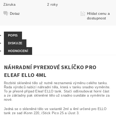
Záruka
2 roky
Dotaz
Hlídat cenu a
dostupnost
POPIS
DISKUZE
HODNOCENÍ
NÁHRADNÍ PYREXOVÉ SKLÍČKO PRO
ELEAF ELLO 4ML
Rozbité skleněné tělo už nutně neznamená výměnu celého tanku.
Řada výrobců nabízí náhradní těla, která v tanku snadno vyměníte.
To je přesně případ Eleaf ELLO tank. Stačí odšroubovat horní část
a ze základny pak skleněné tělo už snadno sundáte a vyměníte za
nové.
Jedná se o skleněné tělo ve variantě 2ml a 4ml určené pro ELLO
tank ze sad iKonn 220, iStick Pico 25 a iJust 3.