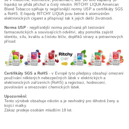
liquidu) se přidá příchuť a čistý nikotin. RITCHY LIQUA American
Blend Tobacco splňuje ty nejpřísnější normy USP a certifikáty SGS
a RoHS. E-liquidy RITCHY LIQUA jsou šetrné k atomizérům
elektronických cigaret a přispívají tak k jejich delší životnosti.
Norma USP
- nejpřísnější norma používaná při testování
farmaceutických a souvisejících odvětví, aby pomohla zajistit
identitu, sílu, kvalitu a čistotu léčiv, doplňků stravy a potravinových
přísad.
Certifikáty SGS a RoHS
- v Evropě tyto předpisy obsahují omezení
používání některých nebezpečných látek v elektrických a
elektronických zařízeních (RoHS) a registraci, hodnocení,
povolování a omezování chemických látek.
Upozornění:
Tento výrobek obsahuje nikotin a je nevhodný pro těhotné ženy a
kojící matky.
Zákaz prodeje osobám mladším 18 let.