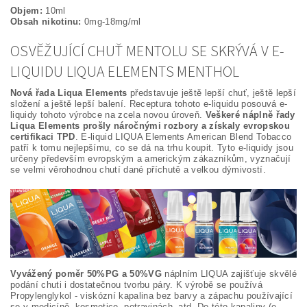
Objem:
10ml
Obsah nikotinu:
0mg-18mg/ml
OSVĚŽUJÍCÍ CHUŤ MENTOLU SE SKRÝVÁ V E-
LIQUIDU LIQUA ELEMENTS MENTHOL
Nová řada Liqua Elements
představuje ještě lepší chuť, ještě lepší
složení a ještě lepší balení. Receptura tohoto e-liquidu posouvá e-
liquidy tohoto výrobce na zcela novou úroveň.
Veškeré náplně řady
Liqua Elements prošly náročnými rozbory a získaly evropskou
certifikaci TPD
. E-liquid LIQUA Elements American Blend Tobacco
patří k tomu nejlepšímu, co se dá na trhu koupit. Tyto e-liquidy jsou
určeny především evropským a americkým zákazníkům, vyznačují
se velmi věrohodnou chutí dané příchutě a velkou dýmivostí.
Vyvážený poměr 50%PG a 50%VG
náplním LIQUA zajišťuje skvělé
podání chuti i dostatečnou tvorbu páry. K výrobě se používá
Propylenglykol - viskózní kapalina bez barvy a zápachu používající
se v medicíně, kosmetice, potravinách, atd. Do této kapaliny (e-