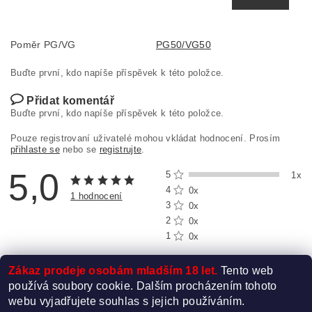
Poměr PG/VG
PG50/VG50
Buďte první, kdo napíše příspěvek k této položce.
Přidat komentář
Buďte první, kdo napíše příspěvek k této položce.
Pouze registrovaní uživatelé mohou vkládat hodnocení. Prosím
přihlaste se
nebo se
registrujte
.
5,0
5
1x
4
0x
1 hodnocení
3
0x
2
0x
1
0x
Zákaz prodeje osobám mladším 18 let.
Tento web
používá soubory cookie. Dalším procházením tohoto
webu vyjadřujete souhlas s jejich používáním.