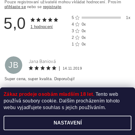
Pouze registrovaní uživatelé mohou vkládat hodnocení. Prosím
přihlaste se
nebo se
registrujte
.
5,0
5
1x
4
0x
1 hodnocení
3
0x
2
0x
1
0x
Jana Baniová
JB
|
14.11.2019
Super cena, super kvalita. Doporučuji!
Zákaz prodeje osobám mladším 18 let.
Tento web
používá soubory cookie. Dalším procházením tohoto
webu vyjadřujete souhlas s jejich používáním.
NASTAVENÍ
Upravit nastavení cookies
2026 ©
Elektro-Cigareta.cz
, všechna práva vyhrazena