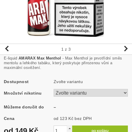
1
z 3
E-liquid
AMARAX Max Menthol
- Max Menthol je prvotřídní směs
mentolu a lehkého tabáku, který poskytuje přirozenou vůni a
maximální osvěžení.
Dostupnost
Zvolte variantu
Množství nikotinu
Můžeme doručit do
–
Cena
od 123 Kč
bez DPH
od 149 Kč