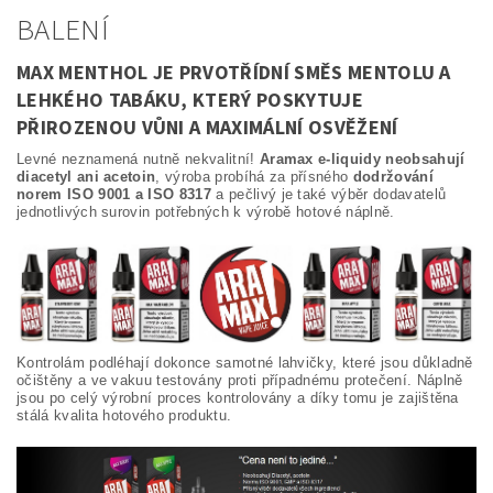
BALENÍ
MAX MENTHOL JE PRVOTŘÍDNÍ SMĚS MENTOLU A
LEHKÉHO TABÁKU, KTERÝ POSKYTUJE
PŘIROZENOU VŮNI A MAXIMÁLNÍ OSVĚŽENÍ
Levné neznamená nutně nekvalitní!
Aramax e-liquidy neobsahují
diacetyl ani acetoin
, výroba probíhá za přísného
dodržování
norem ISO 9001 a ISO 8317
a pečlivý je také výběr dodavatelů
jednotlivých surovin potřebných k výrobě hotové náplně.
Kontrolám podléhají dokonce samotné lahvičky, které jsou důkladně
očištěny a ve vakuu testovány proti případnému protečení. Náplně
jsou po celý výrobní proces kontrolovány a díky tomu je zajištěna
stálá kvalita hotového produktu.