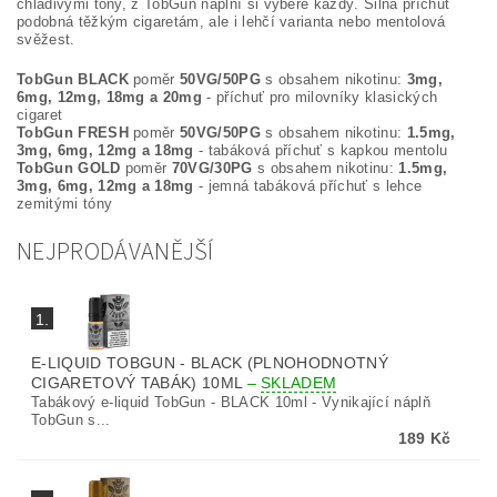
chladivými tóny, z TobGun náplní si vybere každý. Silná příchuť
podobná těžkým cigaretám, ale i lehčí varianta nebo mentolová
svěžest.
TobGun BLACK
poměr
50VG/50PG
s obsahem nikotinu:
3mg,
6mg, 12mg, 18mg a 20mg
- příchuť pro milovníky klasických
cigaret
TobGun FRESH
poměr
50VG/50PG
s obsahem nikotinu:
1.5mg,
3mg, 6mg, 12mg a 18mg
- tabáková příchuť s kapkou mentolu
TobGun GOLD
poměr
70VG/30PG
s obsahem nikotinu:
1.5mg,
3mg, 6mg, 12mg a 18mg
- jemná tabáková příchuť s lehce
zemitými tóny
NEJPRODÁVANĚJŠÍ
1.
E-LIQUID TOBGUN - BLACK (PLNOHODNOTNÝ
CIGARETOVÝ TABÁK) 10ML
–
SKLADEM
Tabákový e-liquid TobGun - BLACK 10ml - Vynikající náplň
TobGun s...
189 Kč