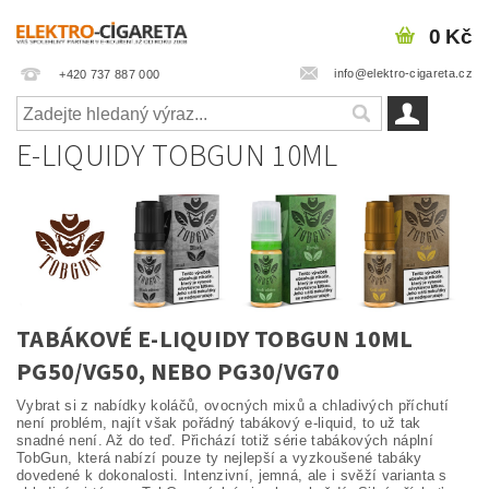
0 Kč
info@elektro-cigareta.cz
+420 737 887 000
E-LIQUIDY TOBGUN 10ML
TABÁKOVÉ E-LIQUIDY TOBGUN 10ML
PG50/VG50, NEBO PG30/VG70
Vybrat si z nabídky koláčů, ovocných mixů a chladivých příchutí
není problém, najít však pořádný tabákový e-liquid, to už tak
snadné není. Až do teď. Přichází totiž série tabákových náplní
TobGun, která nabízí pouze ty nejlepší a vyzkoušené tabáky
dovedené k dokonalosti. Intenzivní, jemná, ale i svěží varianta s