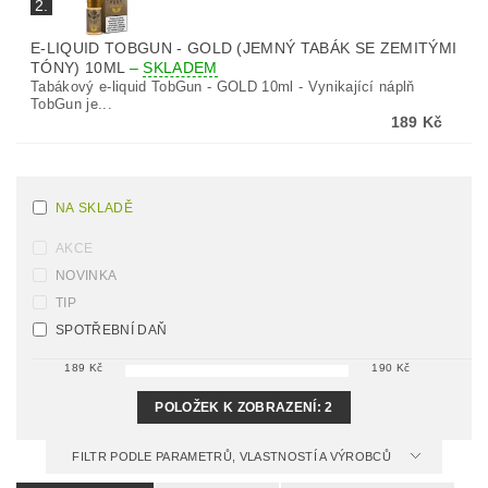
2.
E-LIQUID TOBGUN - GOLD (JEMNÝ TABÁK SE ZEMITÝMI
TÓNY) 10ML
–
SKLADEM
Tabákový e-liquid TobGun - GOLD 10ml - Vynikající náplň
TobGun je...
189 Kč
NA SKLADĚ
AKCE
NOVINKA
TIP
SPOTŘEBNÍ DAŇ
189
Kč
190
Kč
POLOŽEK K ZOBRAZENÍ:
2
FILTR PODLE PARAMETRŮ, VLASTNOSTÍ A VÝROBCŮ