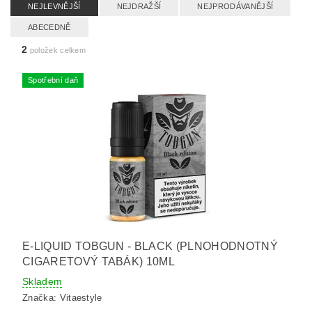
NEJLEVNĚJŠÍ
NEJDRAŽŠÍ
NEJPRODÁVANĚJŠÍ
ABECEDNĚ
2
položek celkem
Spotřební daň
E-LIQUID TOBGUN - BLACK (PLNOHODNOTNÝ
CIGARETOVÝ TABÁK) 10ML
Skladem
Značka:
Vitaestyle