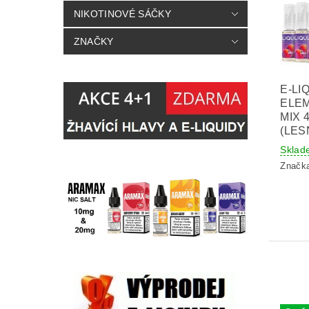
NIKOTINOVÉ SÁČKY
ZNAČKY
E-LI
ELE
MIX 
(LES
Sklad
Značk