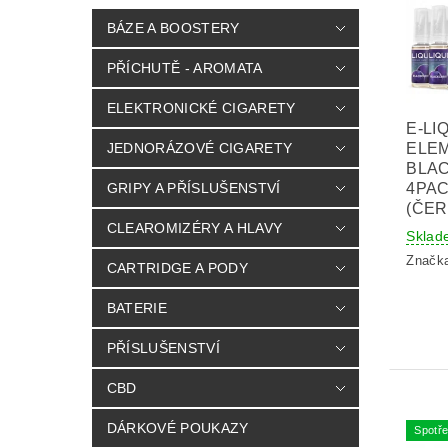
BÁZE A BOOSTERY
PŘÍCHUTĚ - AROMATA
ELEKTRONICKÉ CIGARETY
E-LI
JEDNORÁZOVÉ CIGARETY
ELE
BLA
GRIPY A PŘÍSLUŠENSTVÍ
4PAC
(ČER
CLEAROMIZÉRY A HLAVY
Sklad
Značk
CARTRIDGE A PODY
BATERIE
PŘÍSLUŠENSTVÍ
CBD
DÁRKOVÉ POUKAZY
Spotře