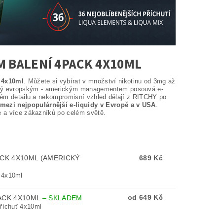
M BALENÍ 4PACK 4X10ML
 4x10ml
. Můžete si vybírat v množství nikotinu od 3mg až
dený evropským - americkým managementem posouvá e-
ždém detailu a nekompromisní vzhled dělají z RITCHY po
mezi nejpopulárnější e-liquidy v Evropě a v USA
.
ce a více zákazníků po celém světě.
ACK 4X10ML (AMERICKÝ
689 Kč
k 4x10ml
od 649 Kč
ACK 4X10ML
–
SKLADEM
příchuť 4x10ml