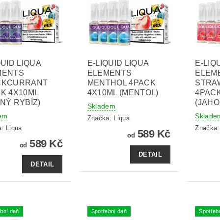
QUID LIQUA
E-LIQUID LIQUA
E-LIQ
MENTS
ELEMENTS
ELEM
CKCURRANT
MENTHOL 4PACK
STRA
K 4X10ML
4X10ML (MENTOL)
4PACK
NÝ RYBÍZ)
(JAHO
Skladem
em
Sklade
Značka:
Liqua
a:
Liqua
Značka
589 Kč
od
589 Kč
od
DETAIL
DETAIL
bní daň
Spotřební daň
Spotřeb