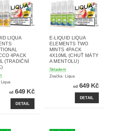
UID LIQUA
E-LIQUID LIQUA
ENTS
ELEMENTS TWO
TIONAL
MINTS 4PACK
CCO 4PACK
4X10ML (CHUŤ MÁTY
L (TRADIČNÍ
A MENTOLU)
)
Skladem
m
Značka:
Liqua
:
Liqua
649 Kč
od
649 Kč
od
DETAIL
DETAIL