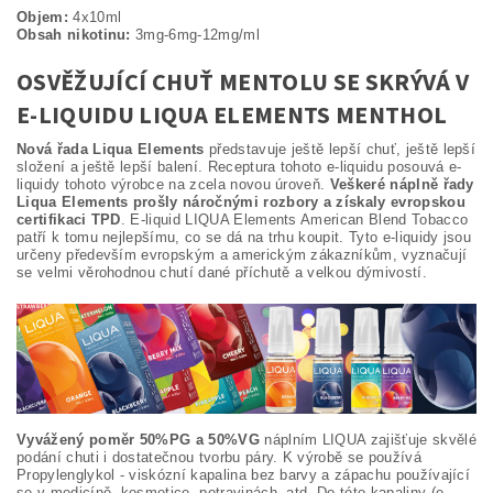
Objem:
4x10ml
Obsah nikotinu:
3mg-6mg-12mg/ml
OSVĚŽUJÍCÍ CHUŤ MENTOLU SE SKRÝVÁ V
E-LIQUIDU LIQUA ELEMENTS MENTHOL
Nová řada Liqua Elements
představuje ještě lepší chuť, ještě lepší
složení a ještě lepší balení. Receptura tohoto e-liquidu posouvá e-
liquidy tohoto výrobce na zcela novou úroveň.
Veškeré náplně řady
Liqua Elements prošly náročnými rozbory a získaly evropskou
certifikaci TPD
. E-liquid LIQUA Elements American Blend Tobacco
patří k tomu nejlepšímu, co se dá na trhu koupit. Tyto e-liquidy jsou
určeny především evropským a americkým zákazníkům, vyznačují
se velmi věrohodnou chutí dané příchutě a velkou dýmivostí.
Vyvážený poměr 50%PG a 50%VG
náplním LIQUA zajišťuje skvělé
podání chuti i dostatečnou tvorbu páry. K výrobě se používá
Propylenglykol - viskózní kapalina bez barvy a zápachu používající
se v medicíně, kosmetice, potravinách, atd. Do této kapaliny (e-