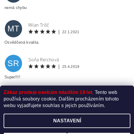
nemá chybu
Milan Trišč
MT
|
22.1.2021
Osvědčená kvalita.
Soňa Reichová
SR
|
25.4.2019
Super!!!!
Zákaz prodeje osobám mladším 18 let.
Tento web
používá soubory cookie. Dalším procházením tohoto
webu vyjadřujete souhlas s jejich používáním.
NASTAVENÍ
Upravit nastavení cookies
2026 ©
Elektro-Cigareta.cz
, všechna práva vyhrazena
Vytvořil Shoptet