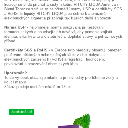
liquidu) se přidá příchuť a čistý nikotin. RITCHY LIQUA American
Blend Tobacco splňuje ty nejpřísnější normy USP a certifikáty SGS
a RoHS. E-liquidy RITCHY LIQUA jsou šetrné k atomizérům
elektronických cigaret a přispívají tak k jejich delší životnosti.
Norma USP
- nejpřísnější norma používaná při testování
farmaceutických a souvisejících odvětví, aby pomohla zajistit
identitu, sílu, kvalitu a čistotu léčiv, doplňků stravy a potravinových
přísad.
Certifikáty SGS a RoHS
- v Evropě tyto předpisy obsahují omezení
používání některých nebezpečných látek v elektrických a
elektronických zařízeních (RoHS) a registraci, hodnocení,
povolování a omezování chemických látek.
Upozornění:
Tento výrobek obsahuje nikotin a je nevhodný pro těhotné ženy a
kojící matky.
Zákaz prodeje osobám mladším 18 let.
Spotřební daň