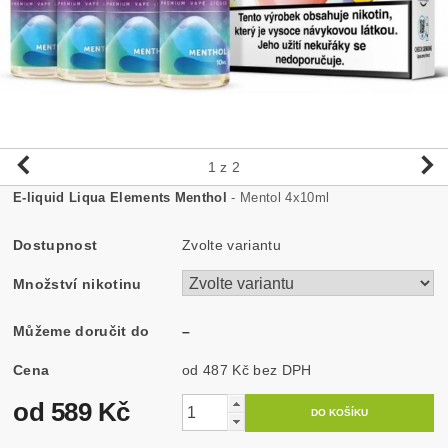
1
z 2
E-liquid Liqua Elements Menthol
- Mentol 4x10ml
Dostupnost
Zvolte variantu
Množství nikotinu
Můžeme doručit do
–
Cena
od 487 Kč
bez DPH
od 589 Kč