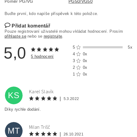
Poměr PG/VG
PG50/VG50
Buďte první, kdo napíše příspěvek k této položce.
Přidat komentář
Pouze registrovaní uživatelé mohou vkládat hodnocení. Prosím
přihlaste se
nebo se
registrujte
.
5,0
5
5x
4
0x
5 hodnocení
3
0x
2
0x
1
0x
Karel Slavík
KS
|
5.3.2022
Díky rychle dodání.
Milan Trišč
MT
|
26.10.2021