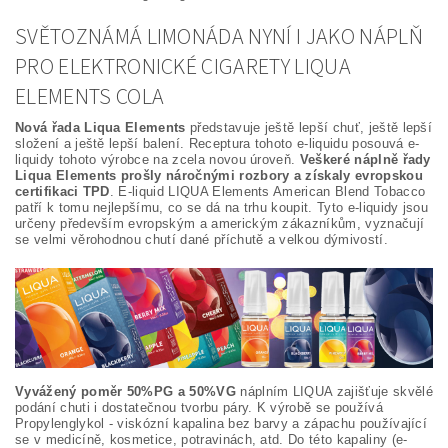
SVĚTOZNÁMÁ LIMONÁDA NYNÍ I JAKO NÁPLŇ
PRO ELEKTRONICKÉ CIGARETY LIQUA
ELEMENTS COLA
Nová řada Liqua Elements
představuje ještě lepší chuť, ještě lepší
složení a ještě lepší balení. Receptura tohoto e-liquidu posouvá e-
liquidy tohoto výrobce na zcela novou úroveň.
Veškeré náplně řady
Liqua Elements prošly náročnými rozbory a získaly evropskou
certifikaci TPD
. E-liquid LIQUA Elements American Blend Tobacco
patří k tomu nejlepšímu, co se dá na trhu koupit. Tyto e-liquidy jsou
určeny především evropským a americkým zákazníkům, vyznačují
se velmi věrohodnou chutí dané příchutě a velkou dýmivostí.
Vyvážený poměr 50%PG a 50%VG
náplním LIQUA zajišťuje skvělé
podání chuti i dostatečnou tvorbu páry. K výrobě se používá
Propylenglykol - viskózní kapalina bez barvy a zápachu používající
se v medicíně, kosmetice, potravinách, atd. Do této kapaliny (e-