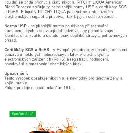
liquidu) se přidá příchuť a čistý nikotin. RITCHY LIQUA American
Blend Tobacco splňuje ty nejpřísnější normy USP a certifikáty SGS
a RoHS. E-liquidy RITCHY LIQUA jsou šetrné k atomizérům
elektronických cigaret a přispívají tak k jejich delší životnosti.
Norma USP
- nejpřísnější norma používaná při testování
farmaceutických a souvisejících odvětví, aby pomohla zajistit
identitu, sílu, kvalitu a čistotu léčiv, doplňků stravy a potravinových
přísad.
Certifikáty SGS a RoHS
- v Evropě tyto předpisy obsahují omezení
používání některých nebezpečných látek v elektrických a
elektronických zařízeních (RoHS) a registraci, hodnocení,
povolování a omezování chemických látek.
Upozornění:
Tento výrobek obsahuje nikotin a je nevhodný pro těhotné ženy a
kojící matky.
Zákaz prodeje osobám mladším 18 let.
Spotřební daň