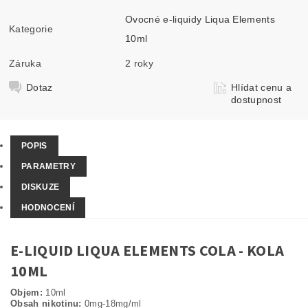
Ovocné e-liquidy Liqua Elements
Kategorie
10ml
Záruka
2 roky
Dotaz
Hlídat cenu a
dostupnost
POPIS
PARAMETRY
DISKUZE
HODNOCENÍ
E-LIQUID LIQUA ELEMENTS COLA - KOLA
10ML
Objem:
10ml
Obsah nikotinu:
0mg-18mg/ml