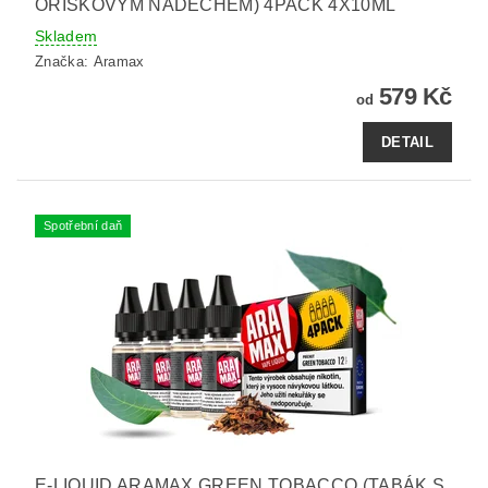
OŘÍŠKOVÝM NÁDECHEM) 4PACK 4X10ML
Skladem
Značka:
Aramax
579 Kč
od
DETAIL
Spotřební daň
E-LIQUID ARAMAX GREEN TOBACCO (TABÁK S