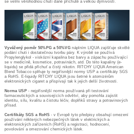
se velmi věrohodnou chutí dané příchutě a velkou dýmivostí.
Vyvážený poměr 50%PG a 50%VG
náplním LIQUA zajišťuje skvělé
podání chuti i dostatečnou tvorbu páry. K výrobě se používá
Propylenglykol - viskózní kapalina bez barvy a zápachu používající
se v medicíně, kosmetice, potravinách, atd. Do této kapaliny (e-
liquidu) se přidá příchuť a čistý nikotin. RITCHY LIQUA American
Blend Tobacco splňuje ty nejpřísnější normy USP a certifikáty SGS
a RoHS. E-liquidy RITCHY LIQUA jsou šetrné k atomizérům
elektronických cigaret a přispívají tak k jejich delší životnosti.
Norma USP
- nejpřísnější norma používaná při testování
farmaceutických a souvisejících odvětví, aby pomohla zajistit
identitu, sílu, kvalitu a čistotu léčiv, doplňků stravy a potravinových
přísad.
Certifikáty SGS a RoHS
- v Evropě tyto předpisy obsahují omezení
používání některých nebezpečných látek v elektrických a
elektronických zařízeních (RoHS) a registraci, hodnocení,
povolování a omezování chemických látek.