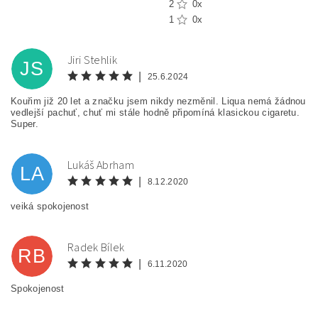
2
0x
1
0x
Jiri Stehlik
JS
|
25.6.2024
Kouřim již 20 let a značku jsem nikdy nezměnil. Liqua nemá žádnou
vedlejší pachuť, chuť mi stále hodně připomíná klasickou cigaretu.
Super.
Lukáš Abrham
LA
|
8.12.2020
veiká spokojenost
Radek Bílek
RB
|
6.11.2020
Spokojenost