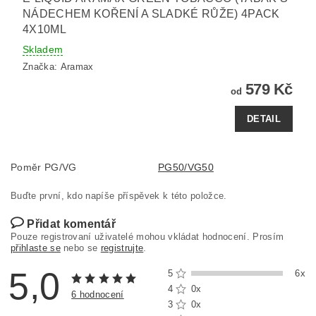
NÁDECHEM KOŘENÍ A SLADKÉ RŮŽE) 4PACK
4X10ML
Skladem
Značka:
Aramax
579 Kč
od
DETAIL
Poměr PG/VG
PG50/VG50
Buďte první, kdo napíše příspěvek k této položce.
Přidat komentář
Pouze registrovaní uživatelé mohou vkládat hodnocení. Prosím
přihlaste se
nebo se
registrujte
.
5,0
5
6x
4
0x
6 hodnocení
3
0x