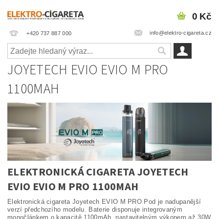
0 Kč
info@elektro-cigareta.cz
+420 737 887 000
JOYETECH EVIO EVIO M PRO
1100MAH
ELEKTRONICKÁ CIGARETA JOYETECH
EVIO EVIO M PRO 1100MAH
Elektronická cigareta Joyetech EVIO M PRO Pod je nadupanější
verzí předchozího modelu. Baterie disponuje integrovaným
monočlánkem o kapacitě 1100mAh, nastavitelným výkonem až 30W