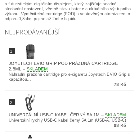
a futuristickým digitálním displejem, který zajišťuje snadné
sledování nastavení, včetně stavu baterie a aktuálního výstupního
výkonu. Vyměnitelná cartridge (POD) s vestavěným atomizerem o
odporu 0,8ohm pojme až 2ml e-liquidu.
NEJPRODÁVANĚJŠÍ
1.
JOYETECH EVIO GRIP POD PRÁZDNÁ CARTRIDGE
2,8ML
–
SKLADEM
Náhradní prázdná cartridge pro e-cigaretu Joyetech EVIO Grip s
kapacitou...
78 Kč
2.
UNIVERZÁLNÍ USB-C KABEL ČERNÝ 5A 1M
–
SKLADEM
Univerzální rychlý USB-C kabel černý 5A 1m (USB-A, USB-C)
98 Kč