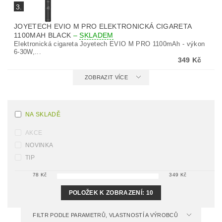
3.
JOYETECH EVIO M PRO ELEKTRONICKÁ CIGARETA
1100MAH BLACK
–
SKLADEM
Elektronická cigareta Joyetech EVIO M PRO 1100mAh - výkon
6-30W,...
349 Kč
ZOBRAZIT VÍCE
NA SKLADĚ
AKCE
NOVINKA
TIP
78
Kč
349
Kč
POLOŽEK K ZOBRAZENÍ:
10
FILTR PODLE PARAMETRŮ, VLASTNOSTÍ A VÝROBCŮ