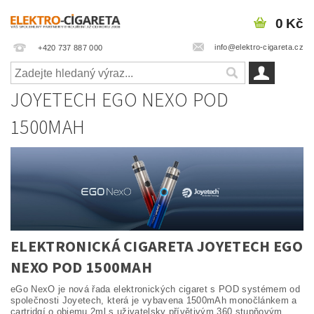
0 Kč
info@elektro-cigareta.cz
+420 737 887 000
JOYETECH EGO NEXO POD
1500MAH
ELEKTRONICKÁ CIGARETA JOYETECH EGO
NEXO POD 1500MAH
eGo NexO je nová řada elektronických cigaret s POD systémem od
společnosti Joyetech, která je vybavena 1500mAh monočlánkem a
cartridgí o objemu 2ml s uživatelsky přívětivým 360 stupňovým