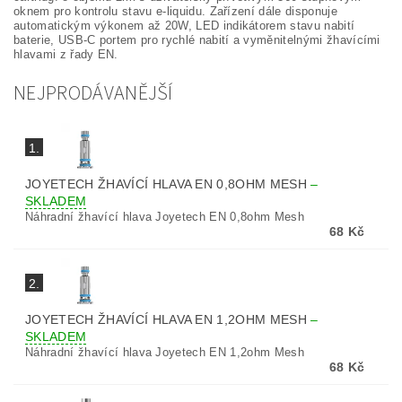
oknem pro kontrolu stavu e-liquidu. Zařízení dále disponuje
automatickým výkonem až 20W, LED indikátorem stavu nabití
baterie, USB-C portem pro rychlé nabití a vyměnitelnými žhavícími
hlavami z řady EN.
NEJPRODÁVANĚJŠÍ
1.
JOYETECH ŽHAVÍCÍ HLAVA EN 0,8OHM MESH
–
SKLADEM
Náhradní žhavící hlava Joyetech EN 0,8ohm Mesh
68 Kč
2.
JOYETECH ŽHAVÍCÍ HLAVA EN 1,2OHM MESH
–
SKLADEM
Náhradní žhavící hlava Joyetech EN 1,2ohm Mesh
68 Kč