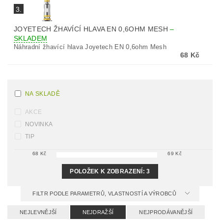
3.
JOYETECH ŽHAVÍCÍ HLAVA EN 0,6OHM MESH
–
SKLADEM
Náhradní žhavící hlava Joyetech EN 0,6ohm Mesh
68 Kč
NA SKLADĚ
AKCE
NOVINKA
TIP
68
Kč
69
Kč
POLOŽEK K ZOBRAZENÍ:
3
FILTR PODLE PARAMETRŮ, VLASTNOSTÍ A VÝROBCŮ
NEJLEVNĚJŠÍ
NEJDRAŽŠÍ
NEJPRODÁVANĚJŠÍ