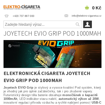
0 Kč
info@elektro-cigareta.cz
+420 737 887 000
JOYETECH EVIO GRIP POD 1000MAH
ELEKTRONICKÁ CIGARETA JOYETECH
EVIO GRIP POD 1000MAH
Joyetech EVIO Grip
je stylový a vysoce kvalitní Pod systém, který
je vhodný jak pro úplné začátečníky, tak i pro zkušené vapery.
Futuristický design těla baterie obsahuje
monočlánek o kapacitě
1000mAh
, LED indikátor stavu nabití,
automatický výkon až 20W
,
inovativní regulaci přívodu vzduchu a rychlé nabíjení pomocí
USB-C