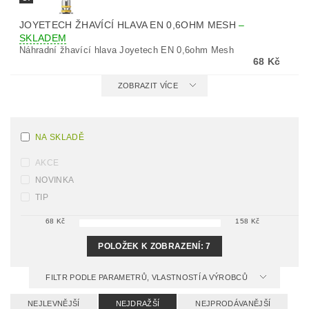
JOYETECH ŽHAVÍCÍ HLAVA EN 0,6OHM MESH
–
SKLADEM
Náhradní žhavící hlava Joyetech EN 0,6ohm Mesh
68 Kč
ZOBRAZIT VÍCE
NA SKLADĚ
AKCE
NOVINKA
TIP
68
Kč
158
Kč
POLOŽEK K ZOBRAZENÍ:
7
FILTR PODLE PARAMETRŮ, VLASTNOSTÍ A VÝROBCŮ
NEJLEVNĚJŠÍ
NEJDRAŽŠÍ
NEJPRODÁVANĚJŠÍ