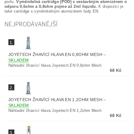
portu.
Vyměnitelná cartridge (POD) s vestavěným atomizérem o
odporu 0,6ohm a 0,8ohm pojme až 2ml liquidu.
K dispozici je
také cartridge s vyměnitelným atomizérem řady EN.
NEJPRODÁVANĚJŠÍ
1.
JOYETECH ŽHAVÍCÍ HLAVA EN 0,8OHM MESH
–
SKLADEM
Náhradní žhavící hlava Joyetech EN 0,8ohm Mesh
68 Kč
2.
JOYETECH ŽHAVÍCÍ HLAVA EN 1,2OHM MESH
–
SKLADEM
Náhradní žhavící hlava Joyetech EN 1,2ohm Mesh
68 Kč
3.